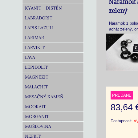
Náramok 
KYANIT - DISTÉN
zelený
LABRADORIT
Náramok z polo
LAPIS LAZULI
achát zelený, o
LARIMAR
LARVIKIT
LÁVA
LEPIDOLIT
MAGNEZIT
MALACHIT
PREDANÉ
MESAČNÝ KAMEŇ
83,64
MOOKAIT
MORGANIT
Dostupnosť:
Vy
MUŠLOVINA
NEFRIT