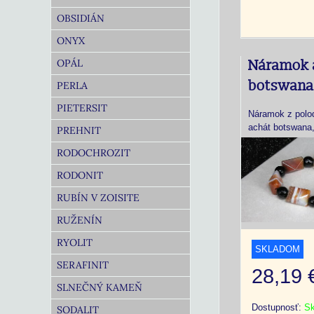
OBSIDIÁN
ONYX
OPÁL
Náramok 
botswana
PERLA
PIETERSIT
Náramok z polo
achát botswana
PREHNIT
RODOCHROZIT
RODONIT
RUBÍN V ZOISITE
RUŽENÍN
RYOLIT
SKLADOM
SERAFINIT
28,19
SLNEČNÝ KAMEŇ
Dostupnosť:
S
SODALIT