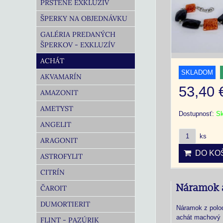
PRSTENE EXKLUZÍV
ŠPERKY NA OBJEDNÁVKU
GALÉRIA PREDANÝCH
ŠPERKOV - EXKLUZÍV
ACHÁT
SKLADOM
AKVAMARÍN
53,40
AMAZONIT
AMETYST
Dostupnosť:
S
ANGELIT
ks
ARAGONIT
DO KOŠ
ASTROFYLIT
CITRÍN
Náramok 
ČAROIT
DUMORTIERIT
Náramok z polo
achát machový
FLINT - PAZÚRIK