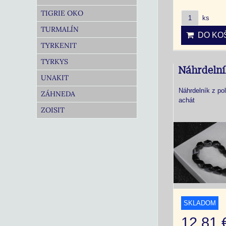
TIGRIE OKO
ks
TURMALÍN
DO KOŠ
TYRKENIT
TYRKYS
Náhrdelní
UNAKIT
Náhrdelník z p
ZÁHNEDA
achát
ZOISIT
SKLADOM
12,81