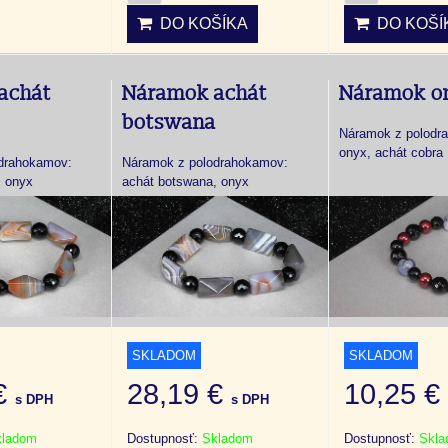
DO KOŠÍKA
DO KOŠÍ
achát
Náramok achát
Náramok o
botswana
Náramok z polodr
onyx, achát cobra
drahokamov:
Náramok z polodrahokamov:
, onyx
achát botswana, onyx
SKLADOM
SKLADOM
 €
28,19 €
10,25 
s DPH
s DPH
kladom
Dostupnosť:
Skladom
Dostupnosť:
Skl