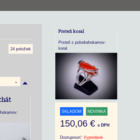
Prsteň koral
Prsteň z polodrahokamov:
koral
24
položiek
chát
SKLADOM
NOVINKA
ahokamov:
150,06 €
s DPH
Dostupnosť:
Vypredané