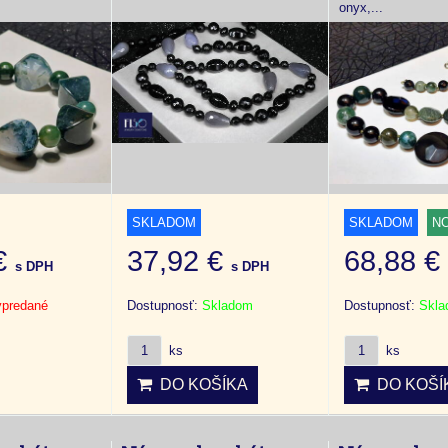
onyx,...
SKLADOM
SKLADOM
N
 €
37,92 €
68,88 
s DPH
s DPH
predané
Dostupnosť:
Skladom
Dostupnosť:
Skl
ks
ks
DO KOŠÍKA
DO KOŠÍ