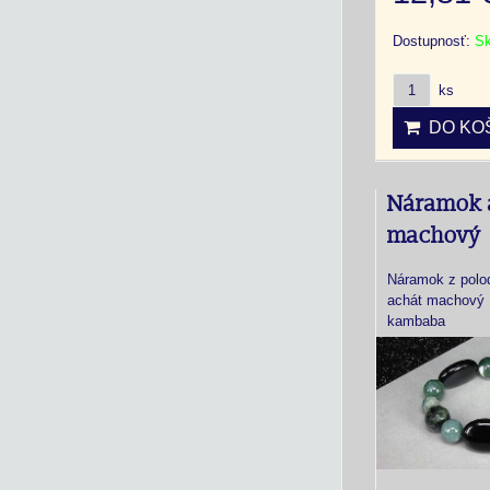
Dostupnosť:
S
ks
DO KOŠ
Náramok 
machový
Náramok z polo
achát machový ,
kambaba