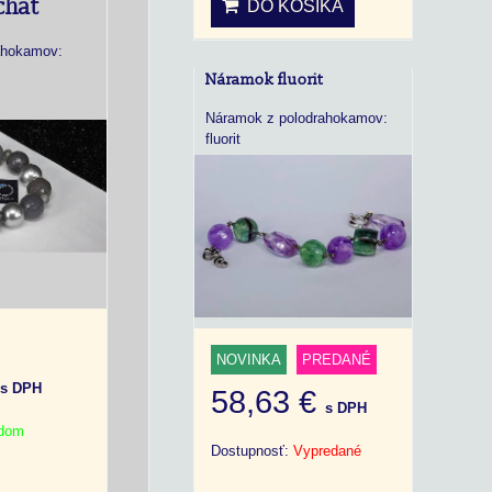
chat
DO KOŠÍKA
ahokamov:
Náramok fluorit
Náramok z polodrahokamov:
fluorit
NOVINKA
PREDANÉ
€
s DPH
58,63 €
s DPH
adom
Dostupnosť:
Vypredané