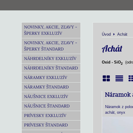
NOVINKY, AKCIE, ZĽAVY -
ŠPERKY EXKLUZÍV
Úvod
Achát
NOVINKY, AKCIE, ZĽAVY -
Achát
ŠPERKY ŠTANDARD
NÁHRDELNÍKY EXKLUZÍV
Oxid - SiO
(odr
2
NÁHRDELNÍKY ŠTANDARD
NÁRAMKY EXKLUZÍV
NÁRAMKY ŠTANDARD
Mriežka
Zoz
T
Náramok 
NÁUŠNICE EXKLUZÍV
NÁUŠNICE ŠTANDARD
Náramok z polo
achát, onyx
PRÍVESKY EXKLUZÍV
PRÍVESKY ŠTANDARD