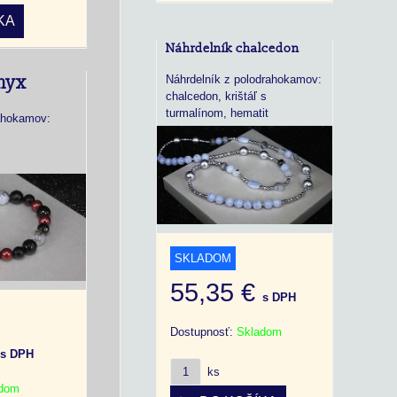
KA
Náhrdelník chalcedon
nyx
Náhrdelník z polodrahokamov:
chalcedon, krištáľ s
turmalínom, hematit
ahokamov:
SKLADOM
55,35 €
s DPH
Dostupnosť:
Skladom
€
s DPH
ks
adom