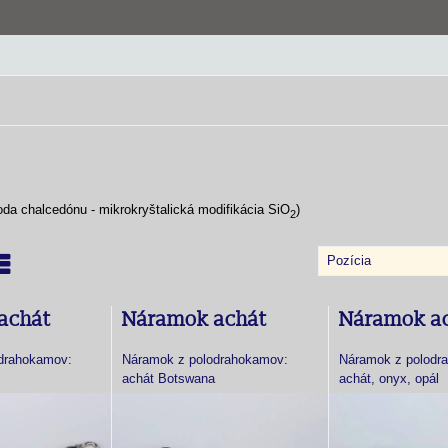
oda chalcedónu - mikrokryštalická modifikácia
SiO
)
2
Pozícia
nam
abuľka
achát
Náramok achát
Náramok a
drahokamov:
Náramok z polodrahokamov:
Náramok z polodr
achát Botswana
achát, onyx, opál