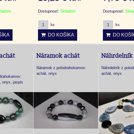
kladom
Dostupnosť:
Skladom
Dostupnosť:
Skl
ks
ks
ÍKA
DO KOŠÍKA
DO KOŠÍ
achát
Náramok achát
Náhrdelník
Náramok z polodrahokamov:
Náhrdelník z polo
achát, onyx
achát, onyx
drahokamov:
 onyx, jaspis