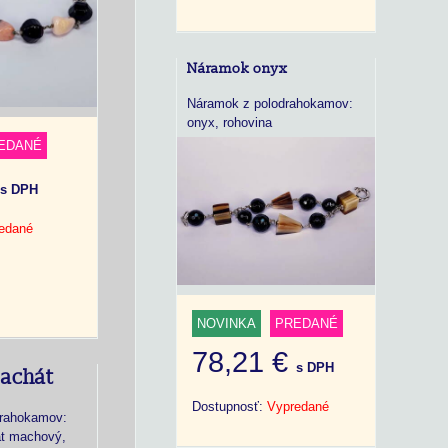
Náramok onyx
Náramok z polodrahokamov:
onyx, rohovina
EDANÉ
€
s DPH
edané
NOVINKA
PREDANÉ
78,21 €
s DPH
 achát
Dostupnosť:
Vypredané
drahokamov:
át machový,