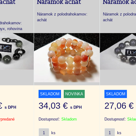
achát
Náramok achát
Náramok a
Náramok z polodrahokamov:
Náramok z polodr
achát
achát
drahokamov:
nyx, rohovina
SKLADOM
NOVINKA
SKLADOM
 €
34,03 €
27,06 
s DPH
s DPH
predané
Dostupnosť:
Skladom
Dostupnosť:
Skl
ks
ks