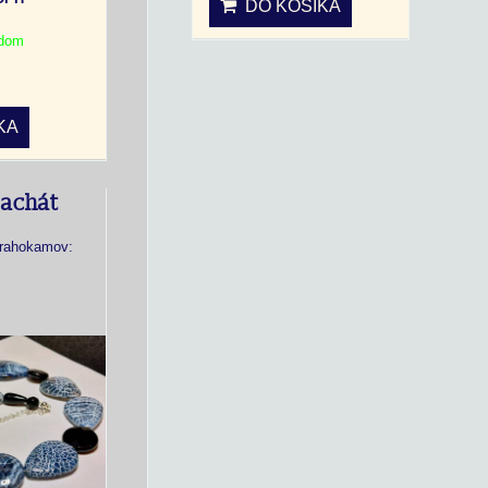
DO KOŠÍKA
adom
KA
 achát
drahokamov: