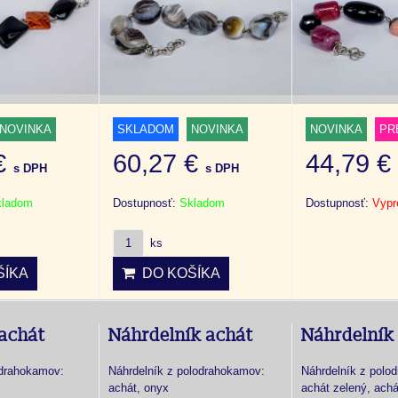
NOVINKA
SKLADOM
NOVINKA
NOVINKA
PR
 €
60,27 €
44,79 
s DPH
s DPH
kladom
Dostupnosť:
Skladom
Dostupnosť:
Vypr
ks
ÍKA
DO KOŠÍKA
achát
Náhrdelník achát
Náhrdelník
drahokamov:
Náhrdelník z polodrahokamov:
Náhrdelník z polo
achát, onyx
achát zelený, ach