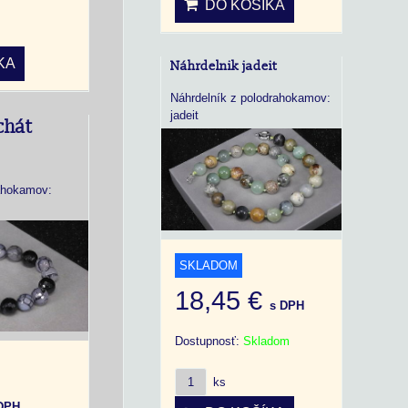
DO KOŠÍKA
KA
Náhrdelnik jadeit
Náhrdelník z polodrahokamov:
jadeit
chát
ahokamov:
SKLADOM
18,45 €
s DPH
Dostupnosť:
Skladom
ks
DPH