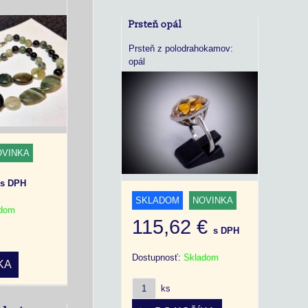
Prsteň opál
Prsteň z polodrahokamov:
opál
OVINKA
€
s DPH
SKLADOM
NOVINKA
adom
115,62 €
s DPH
Dostupnosť:
Skladom
KA
ks