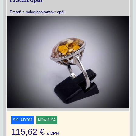
Prsteň opál
Prsteň z polodrahokamov: opál
SKLADOM
NOVINKA
115,62 €
s DPH