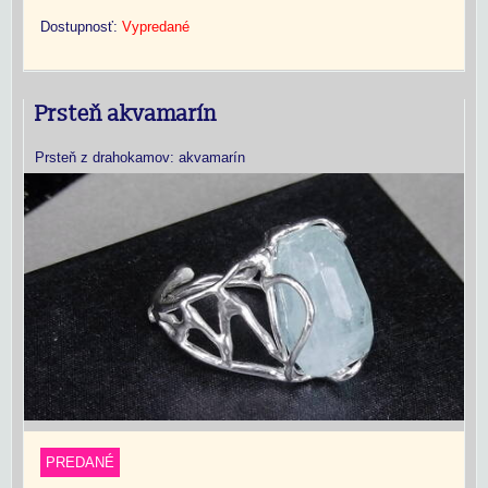
Dostupnosť:
Vypredané
Prsteň akvamarín
Prsteň z drahokamov: akvamarín
PREDANÉ