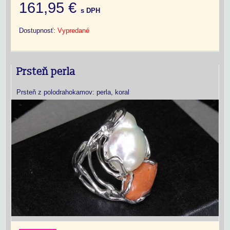
161,95 €
s DPH
Dostupnosť:
Vypredané
Prsteň perla
Prsteň z polodrahokamov: perla, koral