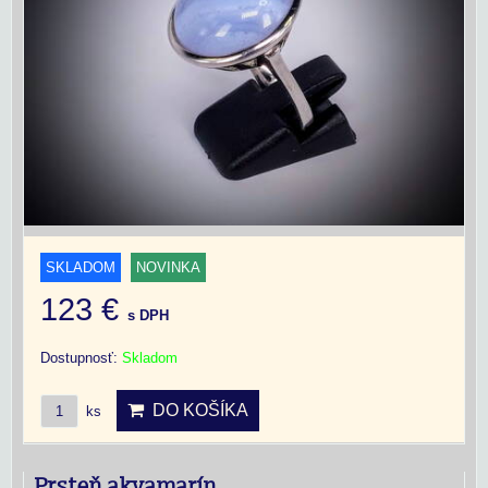
SKLADOM
NOVINKA
123 €
s DPH
Dostupnosť:
Skladom
DO KOŠÍKA
ks
Prsteň akvamarín