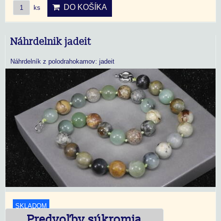
DO KOŠÍKA
ks
Náhrdelnik jadeit
Náhrdelník z polodrahokamov: jadeit
SKLADOM
Predvoľby súkromia