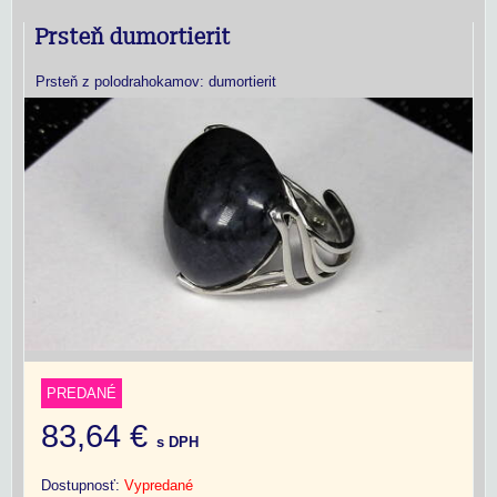
Prsteň dumortierit
Prsteň z polodrahokamov: dumortierit
PREDANÉ
83,64 €
s DPH
Dostupnosť:
Vypredané