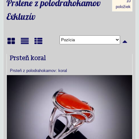
Prstene z polodrahokamov
10
položiek
Exkluzív
Mriežka
Zoznam
Tabuľka
Prsteň koral
Prsteň z polodrahokamov: koral