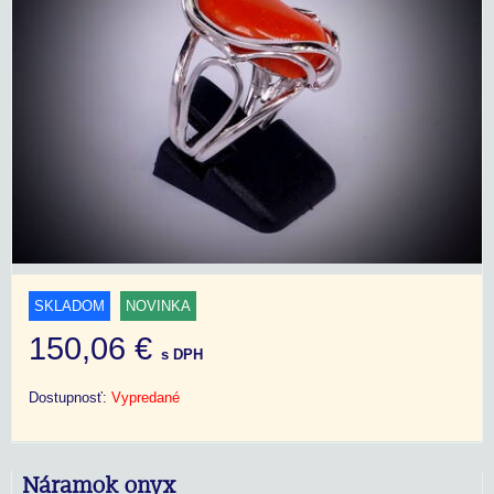
SKLADOM
NOVINKA
150,06 €
s DPH
Dostupnosť:
Vypredané
Náramok onyx