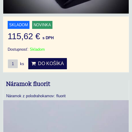
SKLADOM
NOVINKA
115,62 €
s DPH
Dostupnosť:
Skladom
DO KOŠÍKA
ks
Náramok fluorit
Náramok z polodrahokamov: fluorit