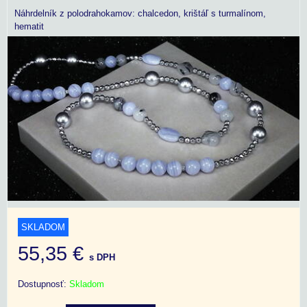
Náhrdelník z polodrahokamov: chalcedon, krištáľ s turmalínom,
hematit
SKLADOM
55,35 €
s DPH
Dostupnosť:
Skladom