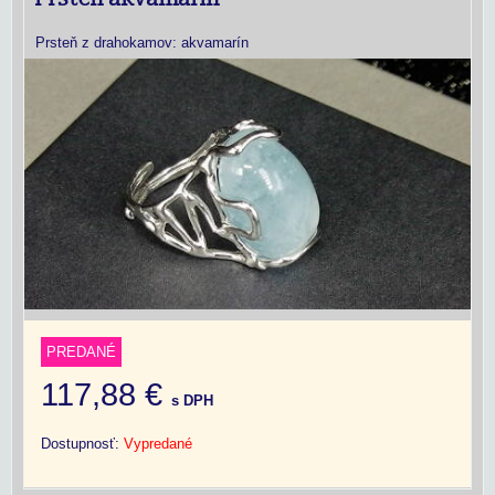
Prsteň z drahokamov: akvamarín
PREDANÉ
117,88 €
s DPH
Dostupnosť:
Vypredané