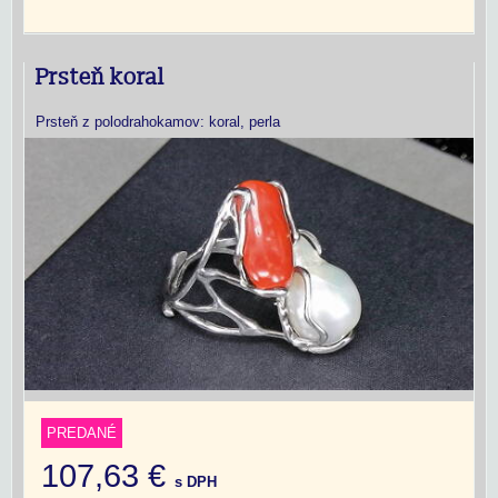
Prsteň koral
Prsteň z polodrahokamov: koral, perla
PREDANÉ
107,63 €
s DPH