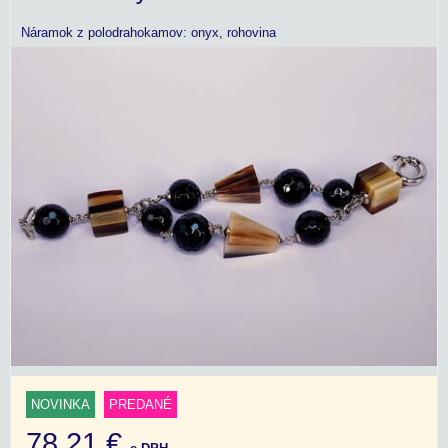
Náramok z polodrahokamov: onyx, rohovina
NOVINKA
PREDANÉ
78,21 €