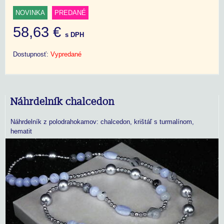
NOVINKA
PREDANÉ
58,63 €
s DPH
Dostupnosť:
Vypredané
Náhrdelník chalcedon
Náhrdelník z polodrahokamov: chalcedon, krištáľ s turmalínom,
hematit