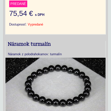
PREDANÉ
75,54 €
s DPH
Dostupnosť:
Vypredané
Náramok turmalín
Náramok z polodrahokamov: turmalín