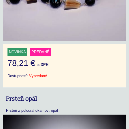
NOVINKA
PREDANÉ
78,21 €
s DPH
Dostupnosť:
Vypredané
Prsteň opál
Prsteň z polodrahokamov: opál