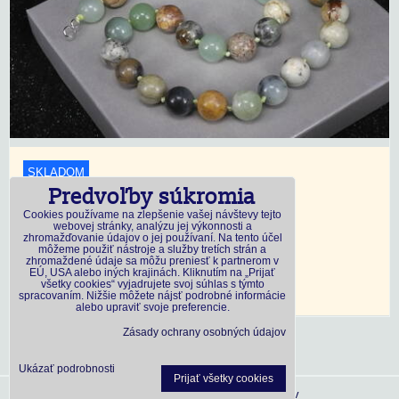
SKLADOM
Predvoľby súkromia
18,45 €
s DPH
Cookies používame na zlepšenie vašej návštevy tejto
webovej stránky, analýzu jej výkonnosti a
zhromažďovanie údajov o jej používaní. Na tento účel
Dostupnosť:
Skladom
môžeme použiť nástroje a služby tretích strán a
zhromaždené údaje sa môžu preniesť k partnerom v
EÚ, USA alebo iných krajinách. Kliknutím na „Prijať
všetky cookies“ vyjadrujete svoj súhlas s týmto
DO KOŠÍKA
ks
spracovaním. Nižšie môžete nájsť podrobné informácie
alebo upraviť svoje preferencie.
Zásady ochrany osobných údajov
Ukázať podrobnosti
Prijať všetky cookies
Predvoľby súkromia
Zásady ochrany osobných údajov