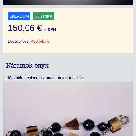
SKLADOM
NOVINKA
150,06 €
s DPH
Dostupnosť:
Vypredané
Náramok onyx
Náramok z polodrahokamov: onyx, rohovina