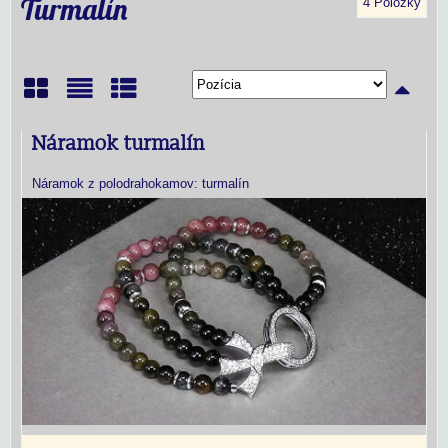
Turmalín
4
Položky
Mriežka
Zoznam
Tabuľka
Náramok turmalín
Náramok z polodrahokamov: turmalín