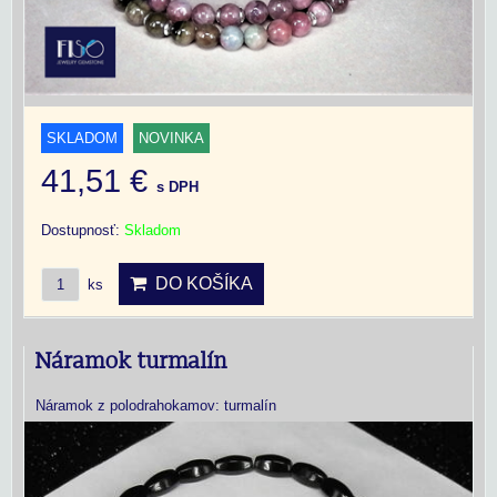
SKLADOM
NOVINKA
41,51 €
s DPH
Dostupnosť:
Skladom
DO KOŠÍKA
ks
Náramok turmalín
Náramok z polodrahokamov: turmalín