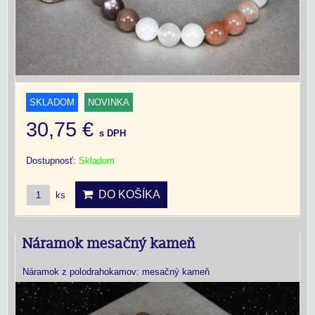
SKLADOM
NOVINKA
30,75 €
s DPH
Dostupnosť:
Skladom
DO KOŠÍKA
ks
Náramok mesačný kameň
Náramok z polodrahokamov: mesačný kameň