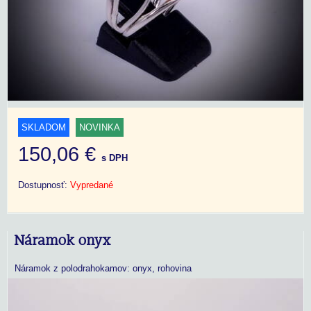
SKLADOM
NOVINKA
150,06 €
s DPH
Dostupnosť:
Vypredané
Náramok onyx
Náramok z polodrahokamov: onyx, rohovina