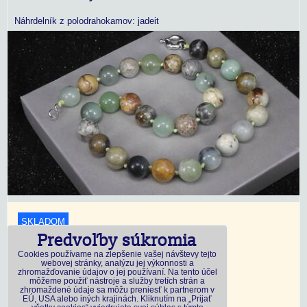
Náhrdelník z polodrahokamov: jadeit
SKLADOM
Predvoľby súkromia
18,45 €
s DPH
Cookies používame na zlepšenie vašej návštevy tejto
webovej stránky, analýzu jej výkonnosti a
zhromažďovanie údajov o jej používaní. Na tento účel
Dostupnosť:
Skladom
môžeme použiť nástroje a služby tretích strán a
zhromaždené údaje sa môžu preniesť k partnerom v
EÚ, USA alebo iných krajinách. Kliknutím na „Prijať