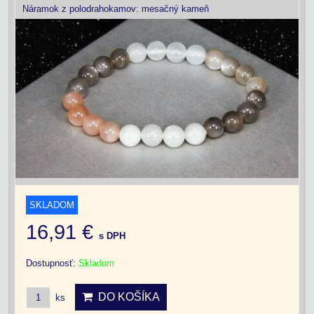
Náramok z polodrahokamov: mesačný kameň
SKLADOM
16,91 €
s DPH
Dostupnosť:
Skladom
DO KOŠÍKA
ks