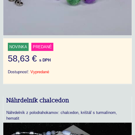
NOVINKA
PREDANÉ
58,63 €
s DPH
Dostupnosť:
Vypredané
Náhrdelník chalcedon
Náhrdelník z polodrahokamov: chalcedon, krištáľ s turmalínom,
hematit