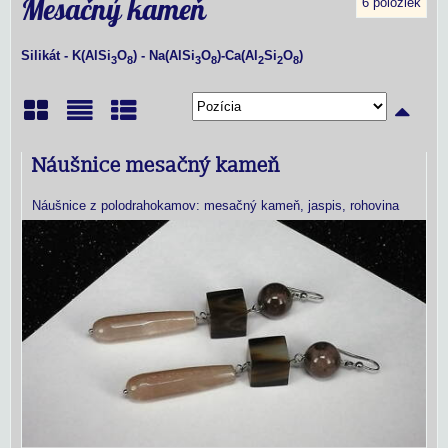
Mesačný kameň
6
položiek
Silikát - K(AlSi
O
) - Na(AlSi
O
)-Ca(Al
Si
O
)
3
8
3
8
2
2
8
Mriežka
Zoznam
Tabuľka
Náušnice mesačný kameň
Náušnice z polodrahokamov: mesačný kameň, jaspis, rohovina