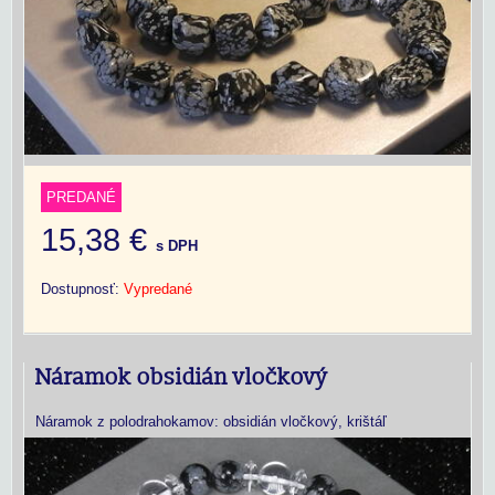
PREDANÉ
15,38 €
s DPH
Dostupnosť:
Vypredané
Náramok obsidián vločkový
Náramok z polodrahokamov: obsidián vločkový, krištáľ