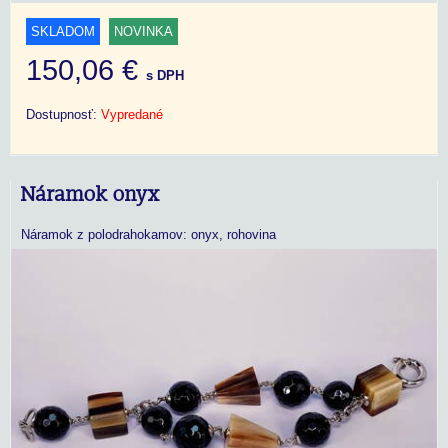
SKLADOM
NOVINKA
150,06 €
s DPH
Dostupnosť:
Vypredané
Náramok onyx
Náramok z polodrahokamov: onyx, rohovina