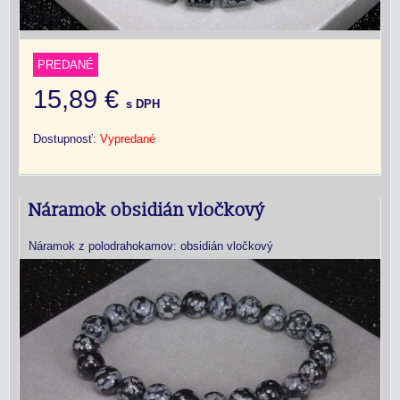
PREDANÉ
15,89 €
s DPH
Dostupnosť:
Vypredané
Náramok obsidián vločkový
Náramok z polodrahokamov: obsidián vločkový