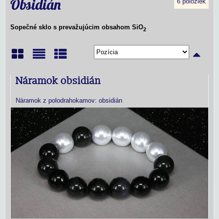
Obsidián
6
položiek
Sopečné sklo s prevažujúcim obsahom SiO
2
Mriežka
Zoznam
Tabuľka
Náramok obsidián
Náramok z polodrahokamov: obsidián