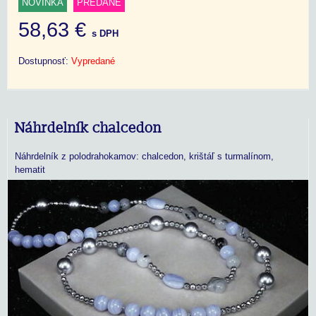
NOVINKA
PREDANÉ
58,63 €
s DPH
Dostupnosť:
Vypredané
Náhrdelník chalcedon
Náhrdelník z polodrahokamov: chalcedon, krištáľ s turmalínom,
hematit