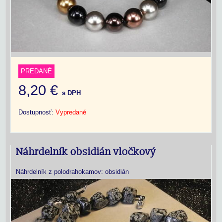
PREDANÉ
8,20 €
s DPH
Dostupnosť:
Vypredané
Náhrdelník obsidián vločkový
Náhrdelník z polodrahokamov: obsidián