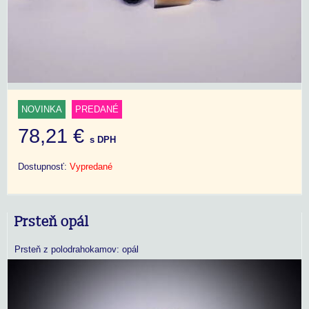
NOVINKA
PREDANÉ
78,21 €
s DPH
Dostupnosť:
Vypredané
Prsteň opál
Prsteň z polodrahokamov: opál