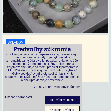
SKLADOM
Predvoľby súkromia
18,45 €
s DPH
Cookies používame na zlepšenie vašej návštevy tejto
webovej stránky, analýzu jej výkonnosti a
zhromažďovanie údajov o jej používaní. Na tento účel
Dostupnosť:
Skladom
môžeme použiť nástroje a služby tretích strán a
zhromaždené údaje sa môžu preniesť k partnerom v
EÚ, USA alebo iných krajinách. Kliknutím na „Prijať
všetky cookies“ vyjadrujete svoj súhlas s týmto
DO KOŠÍKA
ks
spracovaním. Nižšie môžete nájsť podrobné informácie
alebo upraviť svoje preferencie.
Zásady ochrany osobných údajov
Ukázať podrobnosti
Prijať všetky cookies
Predvoľby súkromia
Zásady ochrany osobných údajov
Odmietnuť všetko