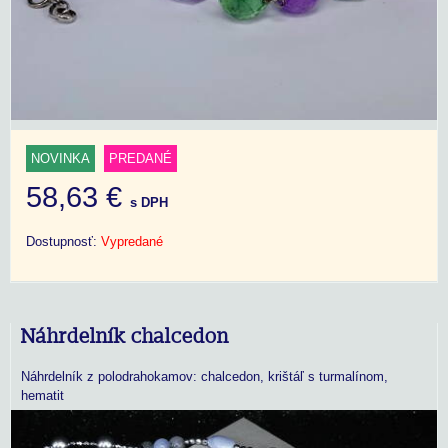
NOVINKA
PREDANÉ
58,63 €
s DPH
Dostupnosť:
Vypredané
Náhrdelník chalcedon
Náhrdelník z polodrahokamov: chalcedon, krištáľ s turmalínom,
hematit