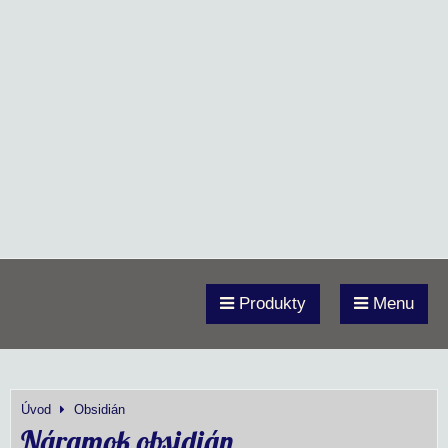
Produkty
Menu
Úvod
Obsidián
Náramok obsidián