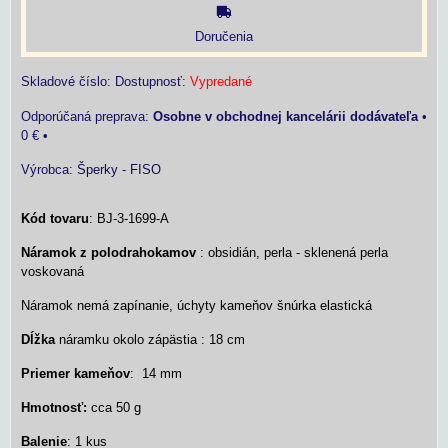
Doručenia
Skladové číslo:
Dostupnosť:
Vypredané
Osobne v obchodnej kancelárii dodávateľa
•
0 €
•
Výrobca:
Šperky - FISO
Kód tovaru
: BJ-3-1699-A
Náramok z polodrahokamov
: obsidián, perla - sklenená perla
voskovaná
Náramok nemá zapínanie, úchyty kameňov šnúrka elastická
Dĺžka
náramku okolo zápästia : 18 cm
Priemer kameňov
: 14 mm
Hmotnosť:
cca 50 g
Balenie
: 1 kus