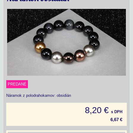
PREDANÉ
Náramok z polodrahokamov: obsidián
8,20 €
s DPH
6,67 €