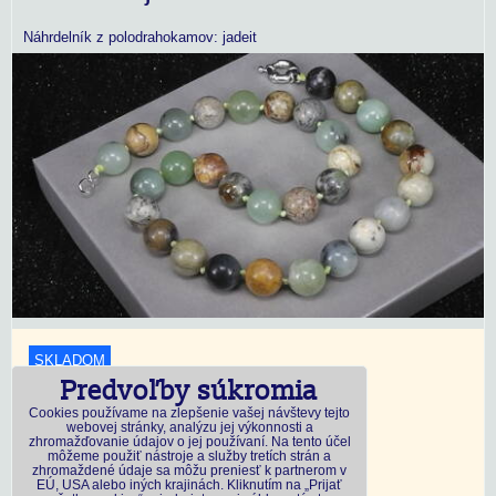
Náhrdelník z polodrahokamov: jadeit
SKLADOM
Predvoľby súkromia
18,45 €
s DPH
Cookies používame na zlepšenie vašej návštevy tejto
webovej stránky, analýzu jej výkonnosti a
zhromažďovanie údajov o jej používaní. Na tento účel
Dostupnosť:
Skladom
môžeme použiť nástroje a služby tretích strán a
zhromaždené údaje sa môžu preniesť k partnerom v
EÚ, USA alebo iných krajinách. Kliknutím na „Prijať