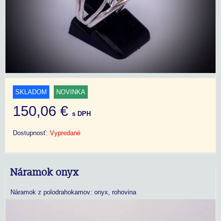
SKLADOM
NOVINKA
150,06 €
s DPH
Dostupnosť:
Vypredané
Náramok onyx
Náramok z polodrahokamov: onyx, rohovina