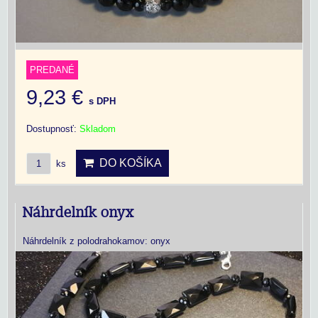
PREDANÉ
9,23 €
s DPH
Dostupnosť:
Skladom
DO KOŠÍKA
ks
Náhrdelník onyx
Náhrdelník z polodrahokamov: onyx