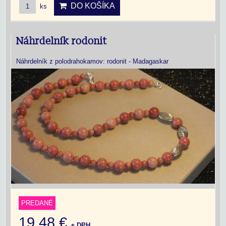
DO KOŠÍKA
ks
Náhrdelník rodonit
Náhrdelník z polodrahokamov: rodonit - Madagaskar
PREDANÉ
19,48 €
s DPH