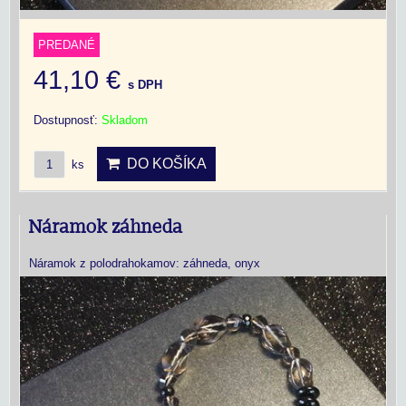
PREDANÉ
41,10 €
s DPH
Dostupnosť:
Skladom
DO KOŠÍKA
ks
Náramok záhneda
Náramok z polodrahokamov: záhneda, onyx