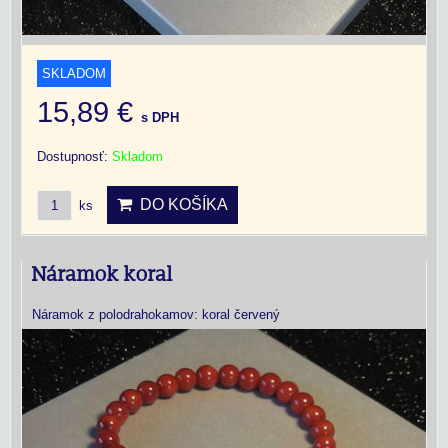
SKLADOM
15,89 €
s DPH
Dostupnosť:
Skladom
DO KOŠÍKA
ks
Náramok koral
Náramok z polodrahokamov: koral červený