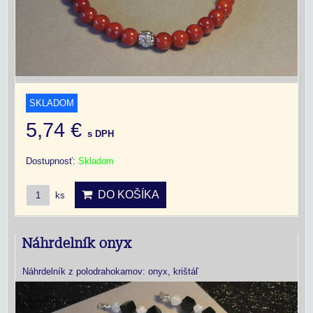
SKLADOM
5,74 €
s DPH
Dostupnosť:
Skladom
DO KOŠÍKA
ks
Náhrdelník onyx
Náhrdelník z polodrahokamov: onyx, krištáľ