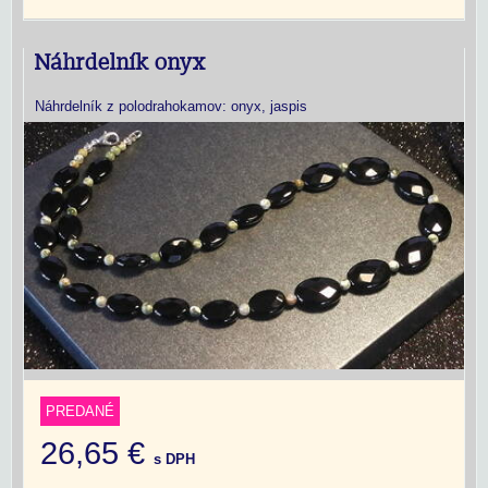
Náhrdelník onyx
Náhrdelník z polodrahokamov: onyx, jaspis
PREDANÉ
26,65 €
s DPH