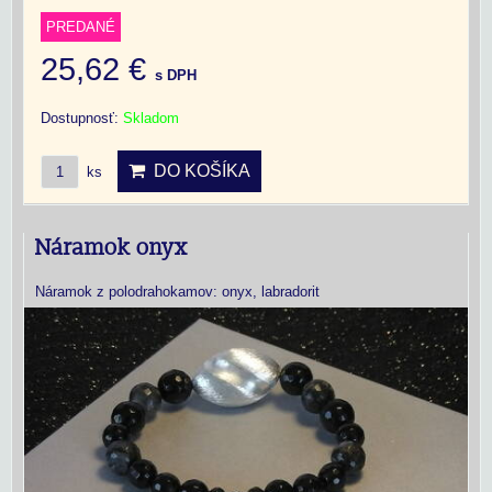
PREDANÉ
25,62 €
s DPH
Dostupnosť:
Skladom
DO KOŠÍKA
ks
Náramok onyx
Náramok z polodrahokamov: onyx, labradorit