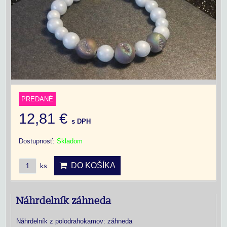
PREDANÉ
12,81 €
s DPH
Dostupnosť:
Skladom
DO KOŠÍKA
ks
Náhrdelník záhneda
Náhrdelník z polodrahokamov: záhneda