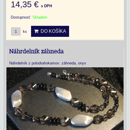
14,35 €
s DPH
Dostupnosť:
Skladom
DO KOŠÍKA
ks
Náhrdelník záhneda
Náhrdelník z polodrahokamov: záhneda, onyx