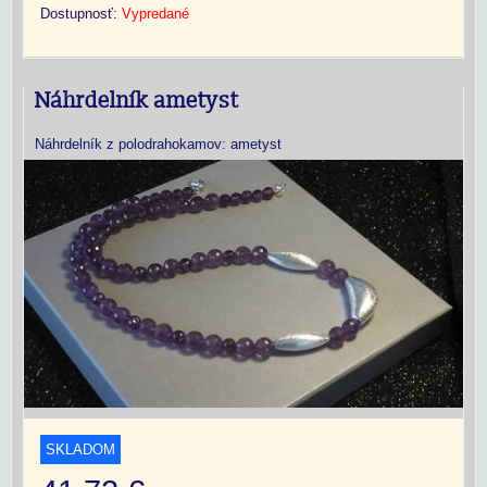
Dostupnosť:
Vypredané
Náhrdelník ametyst
Náhrdelník z polodrahokamov: ametyst
SKLADOM