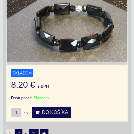
SKLADOM
8,20 €
s DPH
Dostupnosť:
Skladom
DO KOŠÍKA
ks
1
2
11