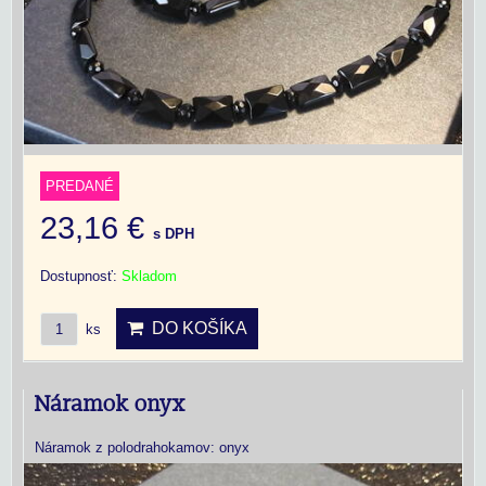
PREDANÉ
23,16 €
s DPH
Dostupnosť:
Skladom
DO KOŠÍKA
ks
Náramok onyx
Náramok z polodrahokamov: onyx