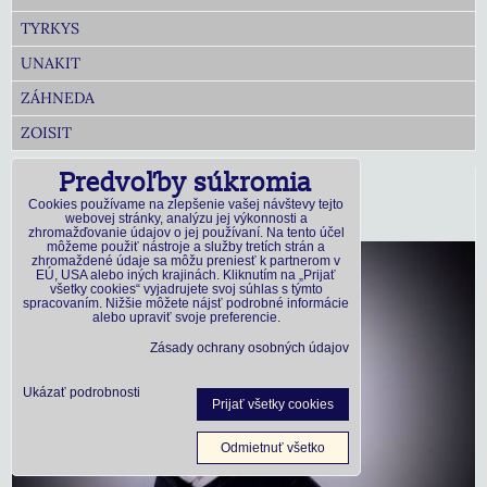
TYRKYS
UNAKIT
ZÁHNEDA
ZOISIT
Predvoľby súkromia
Prsteň koral
Cookies používame na zlepšenie vašej návštevy tejto
webovej stránky, analýzu jej výkonnosti a
Prsteň z polodrahokamov: koral
zhromažďovanie údajov o jej používaní. Na tento účel
môžeme použiť nástroje a služby tretích strán a
zhromaždené údaje sa môžu preniesť k partnerom v
EÚ, USA alebo iných krajinách. Kliknutím na „Prijať
všetky cookies“ vyjadrujete svoj súhlas s týmto
spracovaním. Nižšie môžete nájsť podrobné informácie
alebo upraviť svoje preferencie.
Zásady ochrany osobných údajov
Ukázať podrobnosti
Prijať všetky cookies
Odmietnuť všetko