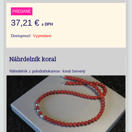
PREDANÉ
37,21 €
s DPH
Dostupnosť:
Vypredané
Náhrdelník koral
Náhrdelník z polodrahokamov: koral červený