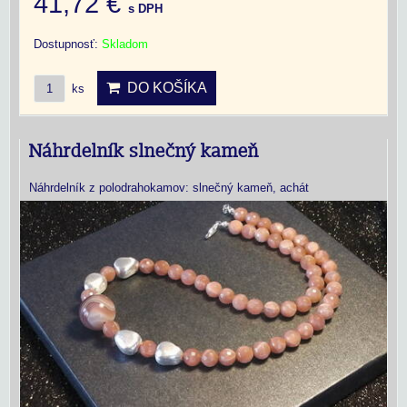
41,72 €
s DPH
Dostupnosť:
Skladom
DO KOŠÍKA
ks
Náhrdelník slnečný kameň
Náhrdelník z polodrahokamov: slnečný kameň, achát