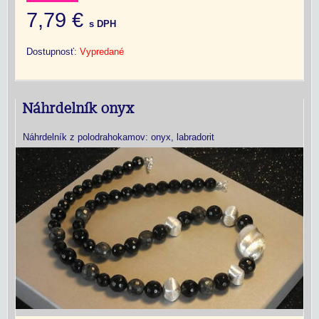
7,79 €
s DPH
Dostupnosť:
Vypredané
Náhrdelník onyx
Náhrdelník z polodrahokamov: onyx, labradorit