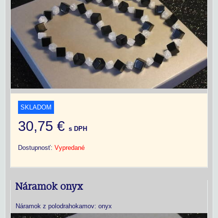
SKLADOM
30,75 €
s DPH
Dostupnosť:
Vypredané
Náramok onyx
Náramok z polodrahokamov: onyx