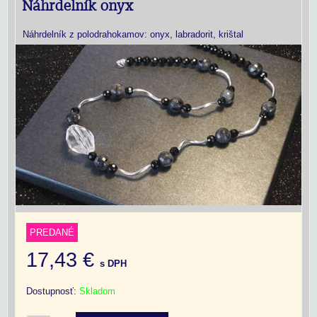
Náhrdelník onyx
Náhrdelník z polodrahokamov: onyx, labradorit, krištal
PREDANÉ
17,43 €
s DPH
Dostupnosť:
Skladom