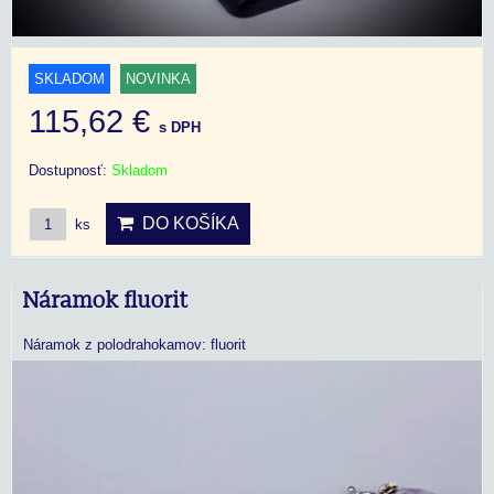
SKLADOM
NOVINKA
115,62 €
s DPH
Dostupnosť:
Skladom
DO KOŠÍKA
ks
Náramok fluorit
Náramok z polodrahokamov: fluorit