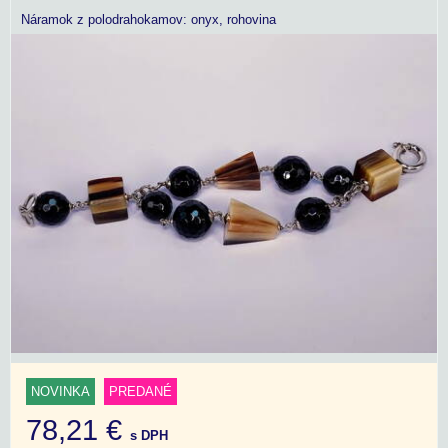
Náramok z polodrahokamov: onyx, rohovina
NOVINKA
PREDANÉ
78,21 €
s DPH