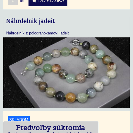
DO KOŠÍKA
ks
Náhrdelnik jadeit
Náhrdelník z polodrahokamov: jadeit
SKLADOM
Predvoľby súkromia
18,45 €
s DPH