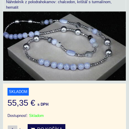
Náhrdelník z polodrahokamov: chalcedon, krištáľ s turmalínom,
hematit
SKLADOM
55,35 €
s DPH
Dostupnosť:
Skladom