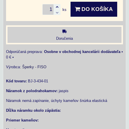
DO KOŠÍKA
ks
Doručenia
Osobne v obchodnej kancelárii dodávateľa
•
0 €
•
Výrobca:
Šperky - FISO
Kód tovaru:
BJ-3-434-01
Náramok z polodrahokamov:
jaspis
Náramok nemá zapínanie, úchyty kameňov šnúrka elastická
Dĺžka náramku okolo zápästia:
Priemer kameňov: