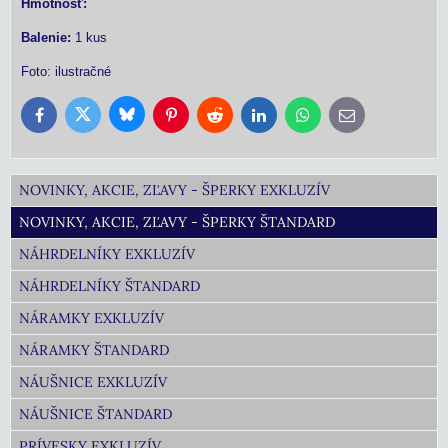
Hmotnosť:
Balenie:
1 kus
Foto: ilustračné
Bluesky
Twitter
Facebook
Pinterest
Reddit
LinkedIn
WhatsApp
E-
mail
NOVINKY, AKCIE, ZĽAVY - ŠPERKY EXKLUZÍV
NOVINKY, AKCIE, ZĽAVY - ŠPERKY ŠTANDARD
NÁHRDELNÍKY EXKLUZÍV
NÁHRDELNÍKY ŠTANDARD
NÁRAMKY EXKLUZÍV
NÁRAMKY ŠTANDARD
NÁUŠNICE EXKLUZÍV
NÁUŠNICE ŠTANDARD
PRÍVESKY EXKLUZÍV