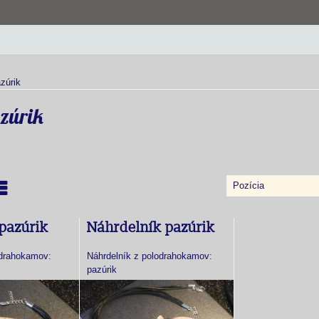
azúrik
azúrik
Pozícia
nam
abuľka
pazúrik
Náhrdelník pazúrik
drahokamov:
Náhrdelník z polodrahokamov:
pazúrik