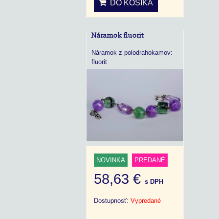
DO KOŠÍKA
Náramok fluorit
Náramok z polodrahokamov:
fluorit
NOVINKA
PREDANÉ
58,63 €
s DPH
Dostupnosť:
Vypredané