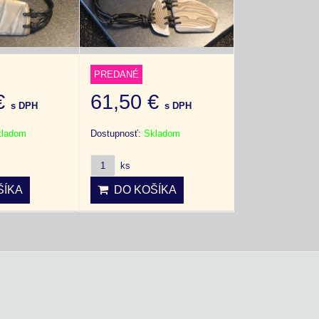
PREDANÉ
 €
61,50 €
s DPH
s DPH
kladom
Dostupnosť:
Skladom
ks
ÍKA
DO KOŠÍKA