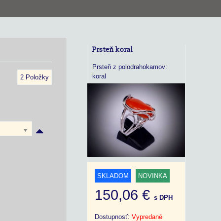
Prsteň koral
Prsteň z polodrahokamov:
koral
2
Položky
SKLADOM
NOVINKA
150,06 €
s DPH
Dostupnosť:
Vypredané