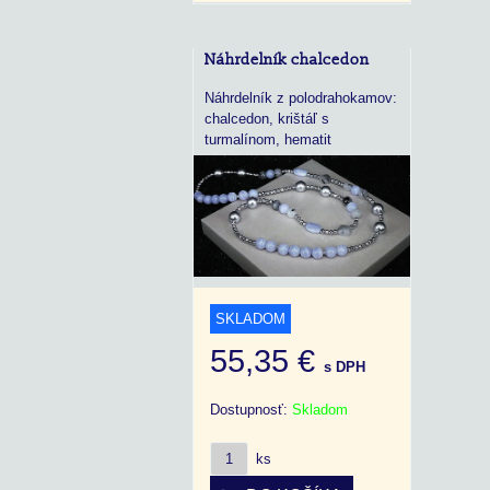
Náhrdelník chalcedon
Náhrdelník z polodrahokamov:
chalcedon, krištáľ s
turmalínom, hematit
SKLADOM
55,35 €
s DPH
Dostupnosť:
Skladom
ks