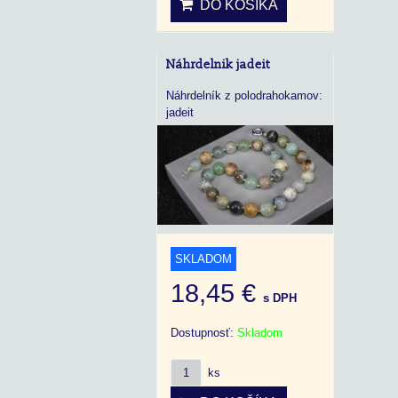
DO KOŠÍKA
Náhrdelnik jadeit
Náhrdelník z polodrahokamov:
jadeit
SKLADOM
18,45 €
s DPH
Dostupnosť:
Skladom
ks