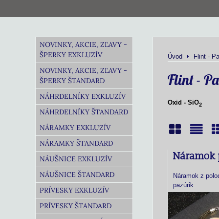
NOVINKY, AKCIE, ZĽAVY -
ŠPERKY EXKLUZÍV
Úvod
Flint - P
NOVINKY, AKCIE, ZĽAVY -
Flint - P
ŠPERKY ŠTANDARD
NÁHRDELNÍKY EXKLUZÍV
Oxid - SiO
2
NÁHRDELNÍKY ŠTANDARD
NÁRAMKY EXKLUZÍV
NÁRAMKY ŠTANDARD
Mriežka
Zoz
T
Náramok 
NÁUŠNICE EXKLUZÍV
NÁUŠNICE ŠTANDARD
Náramok z polo
pazúrik
PRÍVESKY EXKLUZÍV
PRÍVESKY ŠTANDARD