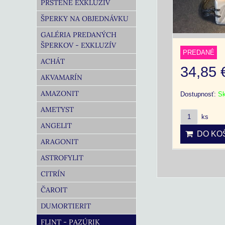
PRSTENE EXKLUZÍV
ŠPERKY NA OBJEDNÁVKU
GALÉRIA PREDANÝCH
ŠPERKOV - EXKLUZÍV
PREDANÉ
ACHÁT
34,85
AKVAMARÍN
AMAZONIT
Dostupnosť:
S
AMETYST
ks
ANGELIT
DO KOŠ
ARAGONIT
ASTROFYLIT
CITRÍN
ČAROIT
DUMORTIERIT
FLINT - PAZÚRIK