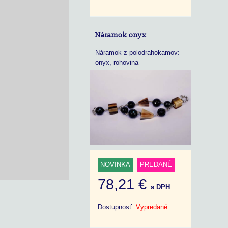
Náramok onyx
Náramok z polodrahokamov:
onyx, rohovina
NOVINKA
PREDANÉ
78,21 €
s DPH
Dostupnosť:
Vypredané