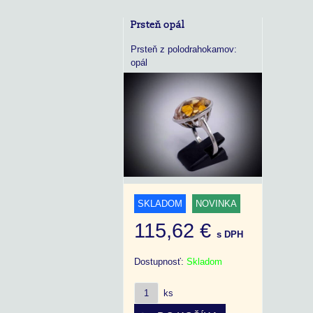
Prsteň opál
Prsteň z polodrahokamov:
opál
SKLADOM
NOVINKA
115,62 €
s DPH
Dostupnosť:
Skladom
ks