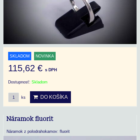
SKLADOM
NOVINKA
115,62 €
s DPH
Dostupnosť:
Skladom
DO KOŠÍKA
ks
Náramok fluorit
Náramok z polodrahokamov: fluorit