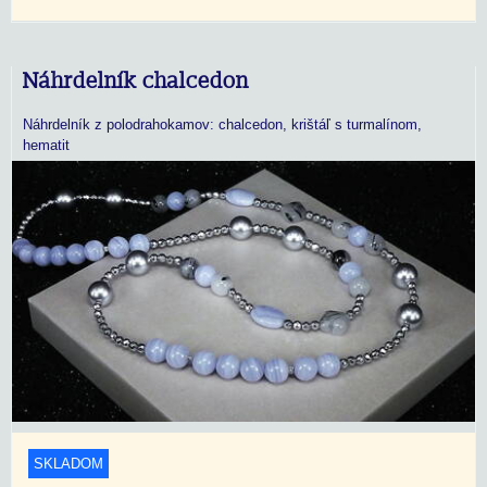
Náhrdelník chalcedon
Náhrdelník z polodrahokamov: chalcedon, krištáľ s turmalínom,
hematit
SKLADOM