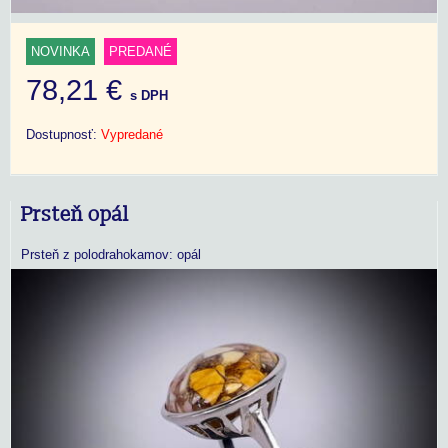
NOVINKA
PREDANÉ
78,21 €
s DPH
Dostupnosť:
Vypredané
Prsteň opál
Prsteň z polodrahokamov: opál