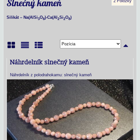
Slnečný kameň
2
Položky
Silikát – Na(AlSi
O
)-Ca(Al
Si
O
)
3
8
2
2
8
Mriežka
Zoznam
Tabuľka
Náhrdelník slnečný kameň
Náhrdelník z polodrahokamu: slnečný kameň