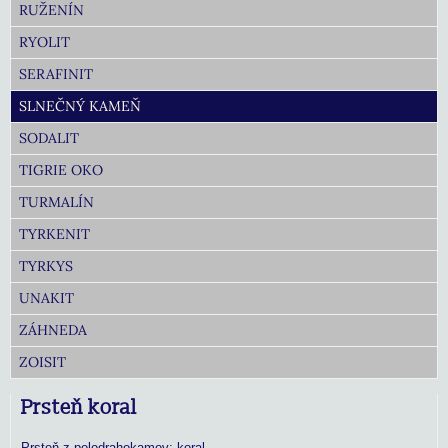
RUŽENÍN
RYOLIT
SERAFINIT
SLNEČNÝ KAMEŇ
SODALIT
TIGRIE OKO
TURMALÍN
TYRKENIT
TYRKYS
UNAKIT
ZÁHNEDA
ZOISIT
Prsteň koral
Prsteň z polodrahokamov: koral