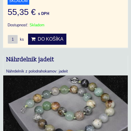
SKLADOM
55,35 €
s DPH
Dostupnosť:
Skladom
DO KOŠÍKA
ks
Náhrdelnik jadeit
Náhrdelník z polodrahokamov: jadeit