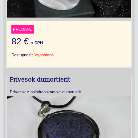
PREDANÉ
82 €
s DPH
Dostupnosť:
Vypredané
Prívesok dumortierit
Prívesok z polodrahokamov: dumortierit