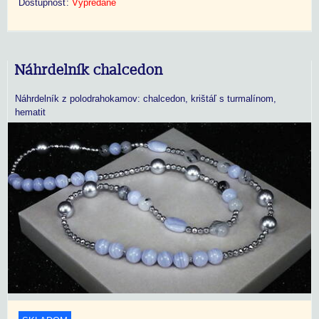
Dostupnosť:
Vypredané
Náhrdelník chalcedon
Náhrdelník z polodrahokamov: chalcedon, krištáľ s turmalínom,
hematit