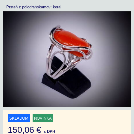
Prsteň z polodrahokamov: koral
SKLADOM
NOVINKA
150,06 €
s DPH