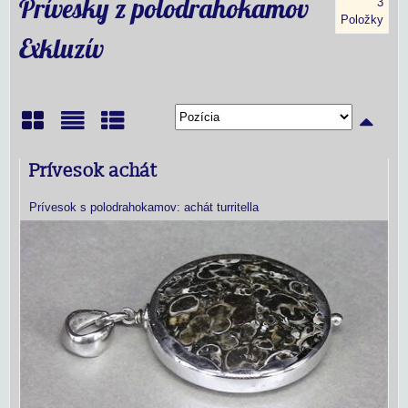
Prívesky z polodrahokamov
3
Položky
Exkluzív
Mriežka
Zoznam
Tabuľka
Prívesok achát
Prívesok s polodrahokamov: achát turritella