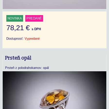
NOVINKA
PREDANÉ
78,21 €
s DPH
Dostupnosť:
Vypredané
Prsteň opál
Prsteň z polodrahokamov: opál