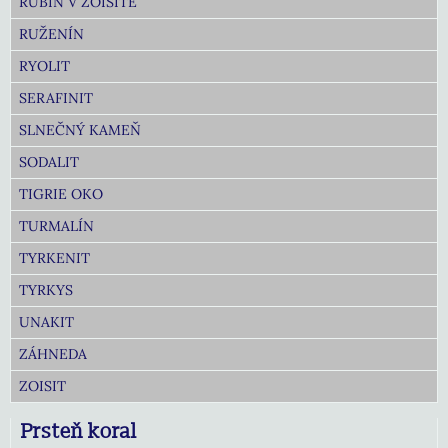
RUBÍN V ZOISITE
RUŽENÍN
RYOLIT
SERAFINIT
SLNEČNÝ KAMEŇ
SODALIT
TIGRIE OKO
TURMALÍN
TYRKENIT
TYRKYS
UNAKIT
ZÁHNEDA
ZOISIT
Prsteň koral