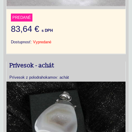
PREDANÉ
83,64 €
s DPH
Dostupnosť:
Vypredané
Prívesok - achát
Prívesok z polodrahokamov: achát