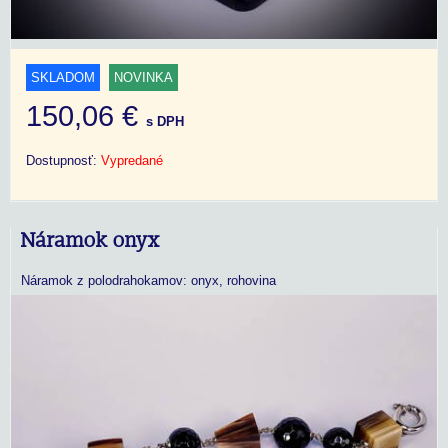
SKLADOM
NOVINKA
150,06 €
s DPH
Dostupnosť:
Vypredané
Náramok onyx
Náramok z polodrahokamov: onyx, rohovina