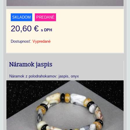
SKLADOM
PREDANÉ
20,60 €
s DPH
Dostupnosť:
Vypredané
Náramok jaspis
Náramok z polodrahokamov: jaspis, onyx