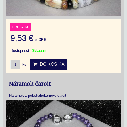
PREDANÉ
9,53 €
s DPH
Dostupnosť:
Skladom
DO KOŠÍKA
ks
Náramok čaroit
Náramok z polodrahokamov: čaroit