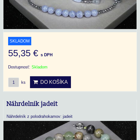
SKLADOM
55,35 €
s DPH
Dostupnosť:
Skladom
DO KOŠÍKA
ks
Náhrdelnik jadeit
Náhrdelník z polodrahokamov: jadeit