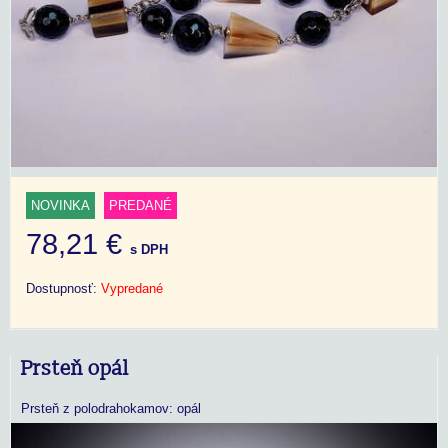
NOVINKA
PREDANÉ
78,21 €
s DPH
Dostupnosť:
Vypredané
Prsteň opál
Prsteň z polodrahokamov: opál