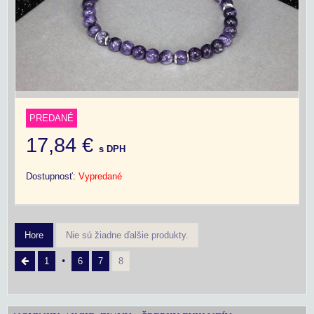
PREDANÉ
17,84 €
s DPH
Dostupnosť:
Vypredané
Hore
Nie sú žiadne ďalšie produkty.
1
6
7
8