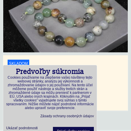
SKLADOM
Predvoľby súkromia
18,45 €
s DPH
Cookies používame na zlepšenie vašej návštevy tejto
webovej stránky, analýzu jej výkonnosti a
zhromažďovanie údajov o jej používaní. Na tento účel
Dostupnosť:
Skladom
môžeme použiť nástroje a služby tretích strán a
zhromaždené údaje sa môžu preniesť k partnerom v
EÚ, USA alebo iných krajinách. Kliknutím na „Prijať
všetky cookies“ vyjadrujete svoj súhlas s týmto
DO KOŠÍKA
ks
spracovaním. Nižšie môžete nájsť podrobné informácie
alebo upraviť svoje preferencie.
Zásady ochrany osobných údajov
Ukázať podrobnosti