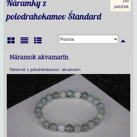
Náramky z
150
položiek
polodrahokamov Štandard
Mriežka
Zoznam
Tabuľka
Náramok akvamarín
Náramok z polodrahokamov: akvamarín