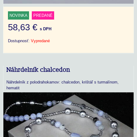
NOVINKA
PREDANÉ
58,63 €
s DPH
Dostupnosť:
Vypredané
Náhrdelník chalcedon
Náhrdelník z polodrahokamov: chalcedon, krištáľ s turmalínom,
hematit