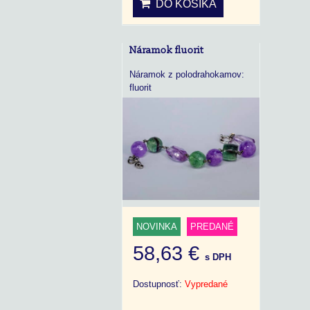
DO KOŠÍKA
Náramok fluorit
Náramok z polodrahokamov:
fluorit
NOVINKA
PREDANÉ
58,63 €
s DPH
Dostupnosť:
Vypredané