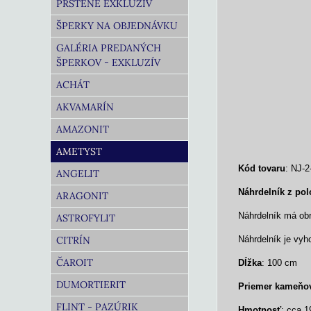
PRSTENE EXKLUZÍV
ŠPERKY NA OBJEDNÁVKU
GALÉRIA PREDANÝCH
ŠPERKOV - EXKLUZÍV
ACHÁT
AKVAMARÍN
AMAZONIT
AMETYST
Kód tovaru
: NJ-2
ANGELIT
Náhrdelník z po
ARAGONIT
Náhrdelník má ob
ASTROFYLIT
CITRÍN
Náhrdelník je vyh
ČAROIT
Dĺžka
: 100 cm
DUMORTIERIT
Priemer kameňo
FLINT - PAZÚRIK
Hmotnosť
: cca 1