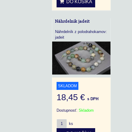
DO KOŠÍKA
Náhrdelnik jadeit
Náhrdelník z polodrahokamov:
jadeit
SKLADOM
18,45 €
s DPH
Dostupnosť:
Skladom
ks