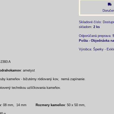
Doručen
Skladové číslo:
Dostup
skladom:
2
ks
Pošta - Objednávka n
Výrobca:
Šperky - Exkl
-2393 A
lodrahokamov
: ametyst
ruby kameňov - bižutérny ródiovaný kov, nemá zapínanie.
otovený technikou uzlíčkovania kameňov.
v
: 08 mm, 14 mm
Rozmery kameňov
: 50 x 50 mm,
90 g