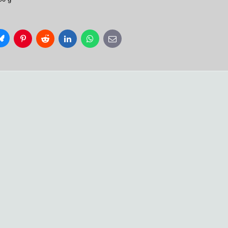
Bluesky
Pinterest
Reddit
LinkedIn
WhatsApp
E-
mail