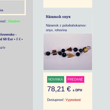
ia
Náramok onyx
nosť:
Skladom
Náramok z polodrahokamov:
onyx, rohovina
Slovensko -
ad 60 Eur
•
0 €
•
uzív
NOVINKA
PREDANÉ
78,21 €
s DPH
Dostupnosť:
Vypredané