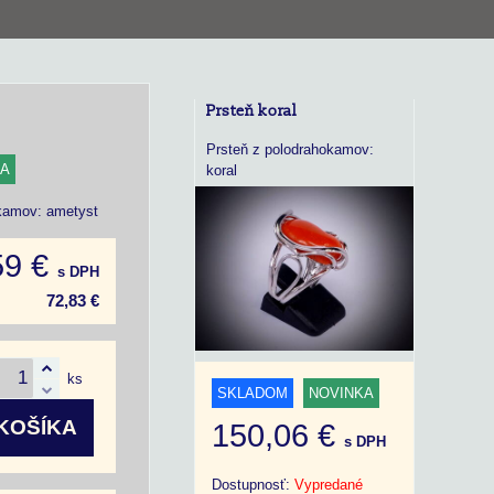
Prsteň koral
Prsteň z polodrahokamov:
KA
koral
okamov: ametyst
59 €
s DPH
72,83 €
ks
SKLADOM
NOVINKA
KOŠÍKA
150,06 €
s DPH
Dostupnosť:
Vypredané