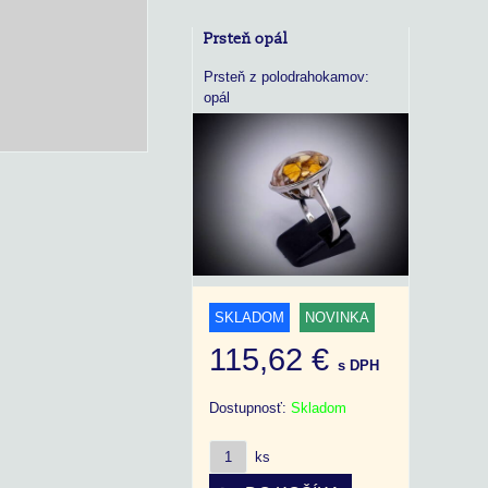
Prsteň opál
Prsteň z polodrahokamov:
opál
SKLADOM
NOVINKA
115,62 €
s DPH
Dostupnosť:
Skladom
ks