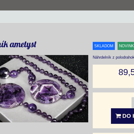
ík ametyst
SKLADOM
NOVIN
Náhrdelník z polodrah
89,
DO 