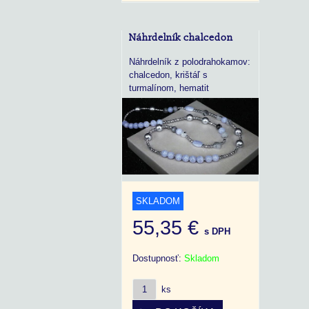
Náhrdelník chalcedon
Náhrdelník z polodrahokamov:
chalcedon, krištáľ s
turmalínom, hematit
SKLADOM
55,35 €
s DPH
Dostupnosť:
Skladom
ks