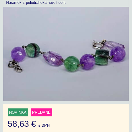
Náramok z polodrahokamov: fluorit
NOVINKA
PREDANÉ
58,63 €
s DPH