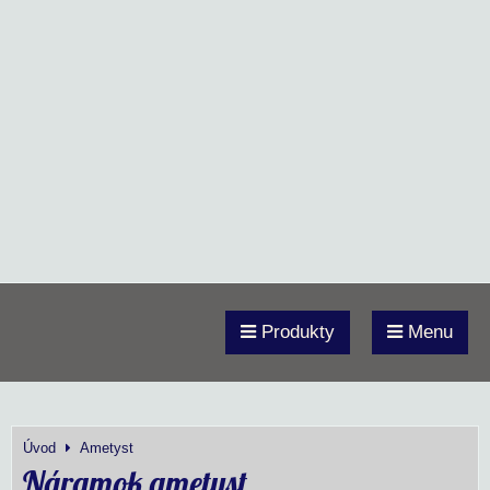
Produkty
Menu
Úvod
Ametyst
Náramok ametyst