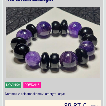
NOVINKA
PREDANÉ
Náramok z polodrahokamov: ametyst, onyx
39,87 €