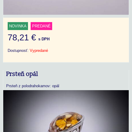
NOVINKA
PREDANÉ
78,21 €
s DPH
Dostupnosť:
Vypredané
Prsteň opál
Prsteň z polodrahokamov: opál