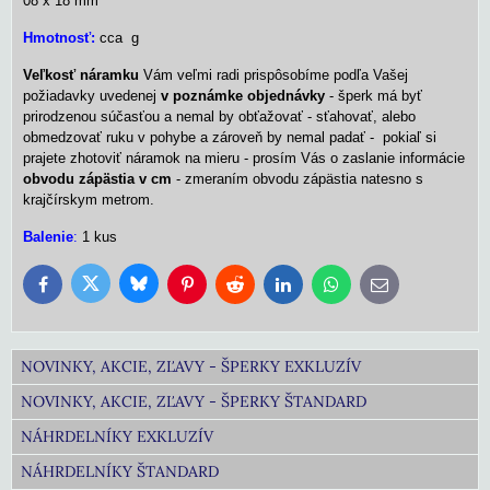
08 x 18 mm
Hmotnosť:
cca g
Veľkosť náramku
Vám veľmi radi prispôsobíme podľa Vašej
požiadavky uvedenej
v poznámke objednávky
- šperk má byť
prirodzenou súčasťou a nemal by obťažovať - sťahovať, alebo
obmedzovať ruku v pohybe a zároveň by nemal padať - pokiaľ si
prajete zhotoviť náramok na mieru - prosím Vás o zaslanie informácie
obvodu zápästia v cm
- zmeraním obvodu zápästia natesno s
krajčírskym metrom.
Balenie
:
1 kus
Bluesky
Twitter
Facebook
Pinterest
Reddit
LinkedIn
WhatsApp
E-
mail
NOVINKY, AKCIE, ZĽAVY - ŠPERKY EXKLUZÍV
NOVINKY, AKCIE, ZĽAVY - ŠPERKY ŠTANDARD
NÁHRDELNÍKY EXKLUZÍV
NÁHRDELNÍKY ŠTANDARD