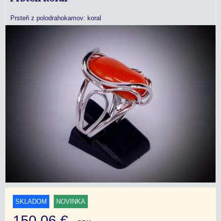
Prsteň z polodrahokamov: koral
SKLADOM
NOVINKA
150,06 €