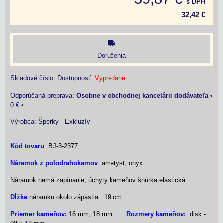
s DPH
32,42 €
Doručenia
Skladové číslo:
Dostupnosť:
Vypredané
Osobne v obchodnej kancelárii dodávateľa
•
0 €
•
Výrobca:
Šperky - Exkluzív
Kód tovaru
:
BJ-3-2377
Náramok z polodrahokamov
:
ametyst, onyx
Náramok nemá zapínanie, úchyty kameňov šnúrka elastická
Dĺžka
náramku okolo zápästia : 19 cm
Priemer
kameňov:
16 mm, 18 mm
Rozmery kameňov:
disk -