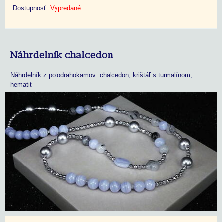
Dostupnosť:
Vypredané
Náhrdelník chalcedon
Náhrdelník z polodrahokamov: chalcedon, krištáľ s turmalínom,
hematit