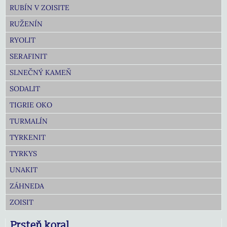
RUBÍN V ZOISITE
RUŽENÍN
RYOLIT
SERAFINIT
SLNEČNÝ KAMEŇ
SODALIT
TIGRIE OKO
TURMALÍN
TYRKENIT
TYRKYS
UNAKIT
ZÁHNEDA
ZOISIT
Prsteň koral