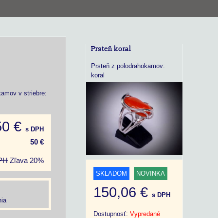
Prsteň koral
Prsteň z polodrahokamov:
koral
amov v striebre:
50 €
s DPH
50 €
PH
Zľava
20%
SKLADOM
NOVINKA
150,06 €
s DPH
ia
Dostupnosť:
Vypredané