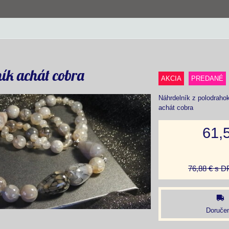
ík achát cobra
AKCIA
PREDANÉ
Náhrdelník z polodrahok
achát cobra
61,
76,88 €
s D
Doručen