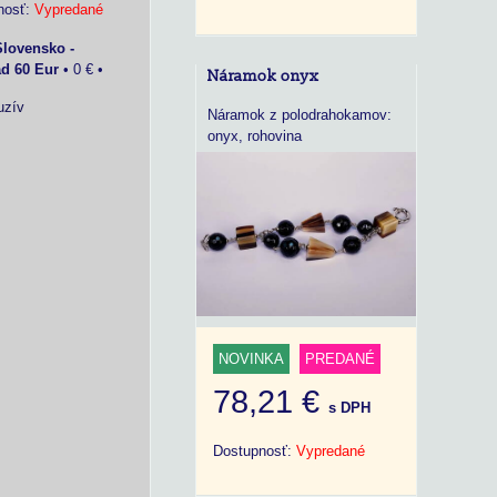
nosť:
Vypredané
Slovensko -
ad 60 Eur
•
0 €
•
Náramok onyx
uzív
Náramok z polodrahokamov:
onyx, rohovina
NOVINKA
PREDANÉ
78,21 €
s DPH
Dostupnosť:
Vypredané