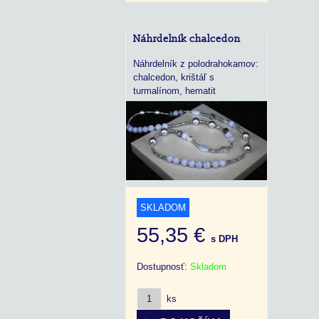
Náhrdelník chalcedon
Náhrdelník z polodrahokamov:
chalcedon, krištáľ s
turmalínom, hematit
SKLADOM
55,35 €
s DPH
Dostupnosť:
Skladom
ks