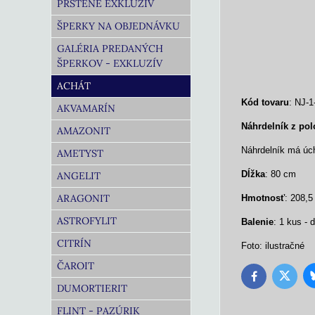
PRSTENE EXKLUZÍV
ŠPERKY NA OBJEDNÁVKU
GALÉRIA PREDANÝCH
ŠPERKOV - EXKLUZÍV
ACHÁT
Kód tovaru
: NJ-1
AKVAMARÍN
Náhrdelník z po
AMAZONIT
Náhrdelník má úch
AMETYST
Dĺžka
: 80 cm
ANGELIT
ARAGONIT
Hmotnosť
: 208,5
ASTROFYLIT
Balenie
: 1 kus -
CITRÍN
Foto: ilustračné
ČAROIT
Twitter
Facebook
DUMORTIERIT
FLINT - PAZÚRIK