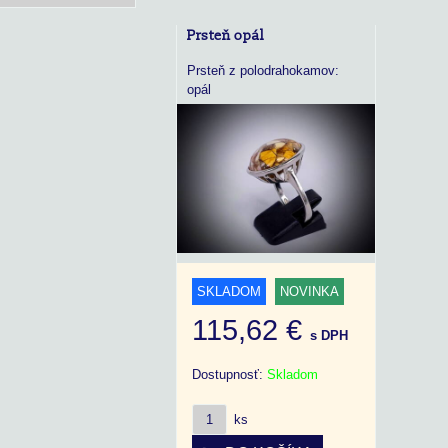
Prsteň opál
Prsteň z polodrahokamov:
opál
SKLADOM
NOVINKA
115,62 €
s DPH
Dostupnosť:
Skladom
ks