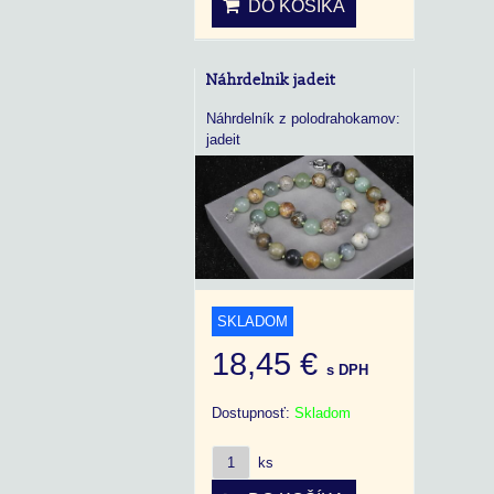
DO KOŠÍKA
Náhrdelnik jadeit
Náhrdelník z polodrahokamov:
jadeit
SKLADOM
18,45 €
s DPH
Dostupnosť:
Skladom
ks