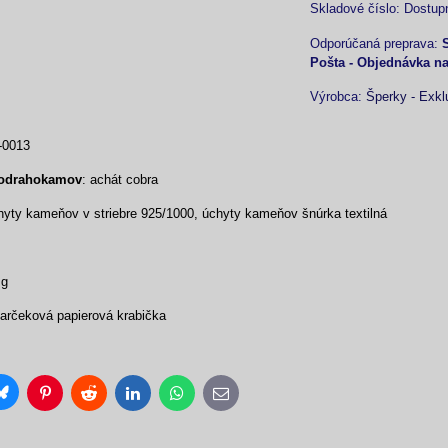
Skladové číslo:
Dostup
Pošta - Objednávka n
Výrobca:
Šperky - Exkl
-0013
lodrahokamov
: achát cobra
yty kameňov v striebre 925/1000, úchyty kameňov šnúrka textilná
 g
 darčeková papierová krabička
Bluesky
Pinterest
Reddit
LinkedIn
WhatsApp
E-
mail