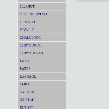
FLUORIT
FOSÍLNE DREVO
HEMATIT
HOWLIT
CHALCEDON
CHRYZOKOL
CHRYZOPRAS
JADEIT
JASPIS
KARNEOL
KORAL
KREMEŇ
KRIŠTÁĽ
KUNZIT