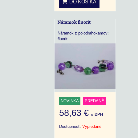
DO KOŠÍKA
Náramok fluorit
Náramok z polodrahokamov:
fluorit
NOVINKA
PREDANÉ
58,63 €
s DPH
Dostupnosť:
Vypredané