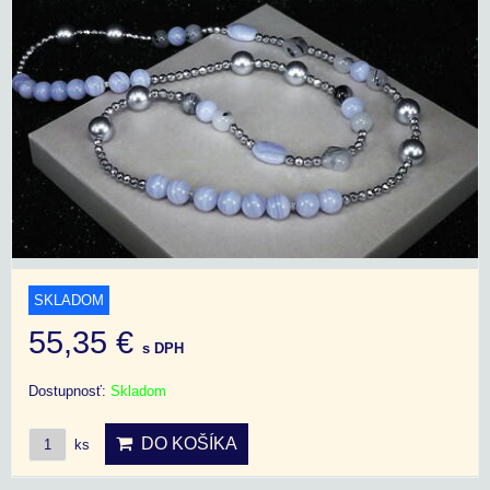
SKLADOM
55,35 €
s DPH
Dostupnosť:
Skladom
DO KOŠÍKA
ks