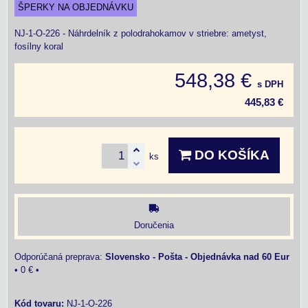
ŠPERKY NA OBJEDNÁVKU
NJ-1-O-226 - Náhrdelník z polodrahokamov v striebre: ametyst,
fosílny koral
548,38 €
s DPH
445,83 €
DO KOŠÍKA
ks
Doručenia
Slovensko - Pošta - Objednávka nad 60 Eur
•
0 €
•
Kód tovaru:
NJ-1-O-226