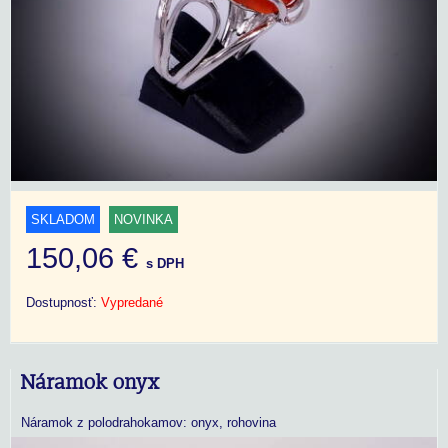
SKLADOM
NOVINKA
150,06 €
s DPH
Dostupnosť:
Vypredané
Náramok onyx
Náramok z polodrahokamov: onyx, rohovina