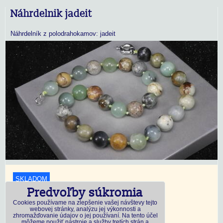
Náhrdelnik jadeit
Náhrdelník z polodrahokamov: jadeit
SKLADOM
Predvoľby súkromia
18,45 €
s DPH
Cookies používame na zlepšenie vašej návštevy tejto
webovej stránky, analýzu jej výkonnosti a
zhromažďovanie údajov o jej používaní. Na tento účel
Dostupnosť:
Skladom
môžeme použiť nástroje a služby tretích strán a