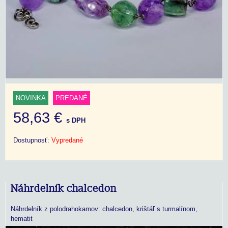
NOVINKA
PREDANÉ
58,63 €
s DPH
Dostupnosť:
Vypredané
Náhrdelník chalcedon
Náhrdelník z polodrahokamov: chalcedon, krištáľ s turmalínom,
hematit