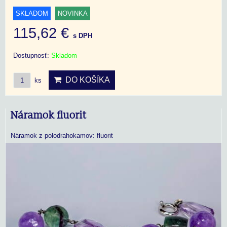
SKLADOM
NOVINKA
115,62 €
s DPH
Dostupnosť:
Skladom
DO KOŠÍKA
ks
Náramok fluorit
Náramok z polodrahokamov: fluorit