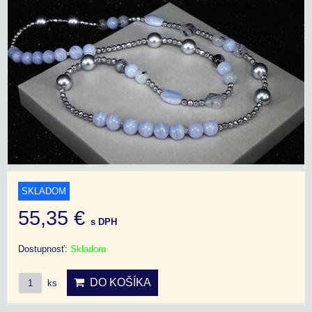
SKLADOM
55,35 €
s DPH
Dostupnosť:
Skladom
DO KOŠÍKA
ks