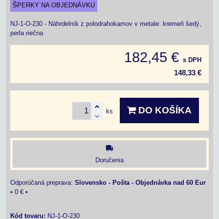
ŠPERKY NA OBJEDNÁVKU
NJ-1-O-230 - Náhrdelník z polodrahokamov v metale: kremeň šedý,
perla riečna
182,45 €
s DPH
148,33 €
DO KOŠÍKA
ks
Doručenia
Slovensko - Pošta - Objednávka nad 60 Eur
•
0 €
•
Kód tovaru:
NJ-1-O-230