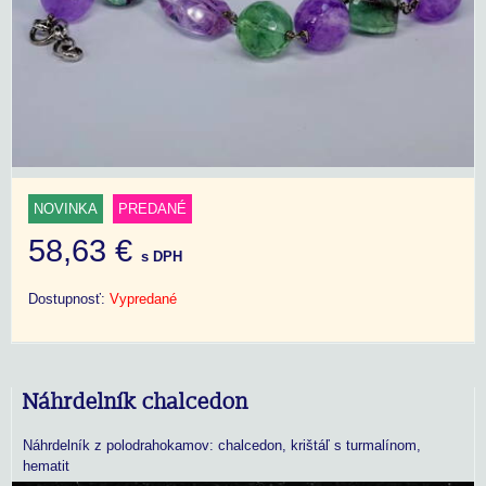
NOVINKA
PREDANÉ
58,63 €
s DPH
Dostupnosť:
Vypredané
Náhrdelník chalcedon
Náhrdelník z polodrahokamov: chalcedon, krištáľ s turmalínom,
hematit