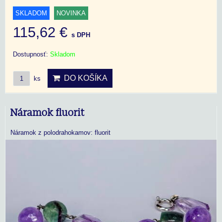
SKLADOM
NOVINKA
115,62 €
s DPH
Dostupnosť:
Skladom
DO KOŠÍKA
ks
Náramok fluorit
Náramok z polodrahokamov: fluorit