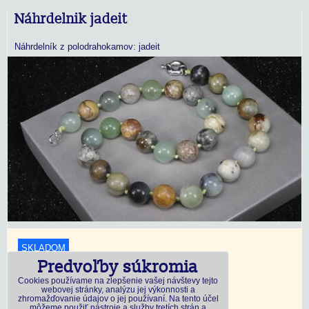
Náhrdelnik jadeit
Náhrdelník z polodrahokamov: jadeit
SKLADOM
Predvoľby súkromia
18,45 €
s DPH
Cookies používame na zlepšenie vašej návštevy tejto
webovej stránky, analýzu jej výkonnosti a
zhromažďovanie údajov o jej používaní. Na tento účel
Dostupnosť:
Skladom
môžeme použiť nástroje a služby tretích strán a