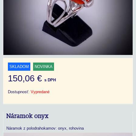
SKLADOM
NOVINKA
150,06 €
s DPH
Dostupnosť:
Vypredané
Náramok onyx
Náramok z polodrahokamov: onyx, rohovina