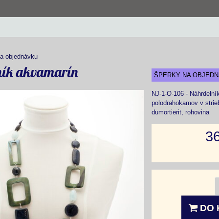
a objednávku
ník akvamarín
ŠPERKY NA OBJED
NJ-1-O-106 - Náhrdelní
polodrahokamov v strie
dumortierit, rohovina
3
DO 