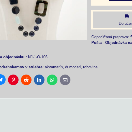
Doručen
Pošta - Objednávka n
a objednávku :
NJ-1-O-106
odrahokamov v striebre:
akvamarín, dumorieri, rohovina
Bluesky
Pinterest
Reddit
LinkedIn
WhatsApp
E-
mail