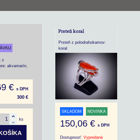
Prsteň koral
Prsteň z polodrahokamov:
NÁVKU
koral
k z
bre: akvamarín,
69 €
s DPH
300 €
SKLADOM
NOVINKA
ks
150,06 €
s DPH
KOŠÍKA
Dostupnosť:
Vypredané