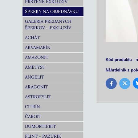
PRSTENE EXKLUZÍV
ŠPERKY NA OBJEDNÁVKU
GALÉRIA PREDANÝCH
ŠPERKOV - EXKLUZÍV
ACHÁT
AKVAMARÍN
AMAZONIT
Kód produktu - n
AMETYST
Náhrdelník z pol
ANGELIT
Twitter
Facebook
ARAGONIT
ASTROFYLIT
CITRÍN
ČAROIT
DUMORTIERIT
FLINT - PAZÚRIK