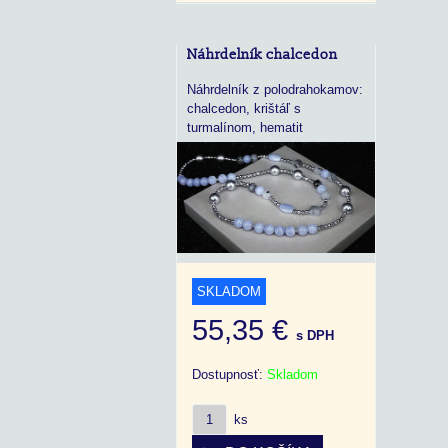
Náhrdelník chalcedon
Náhrdelník z polodrahokamov:
chalcedon, krištáľ s
turmalínom, hematit
SKLADOM
55,35 €
s DPH
Dostupnosť:
Skladom
ks