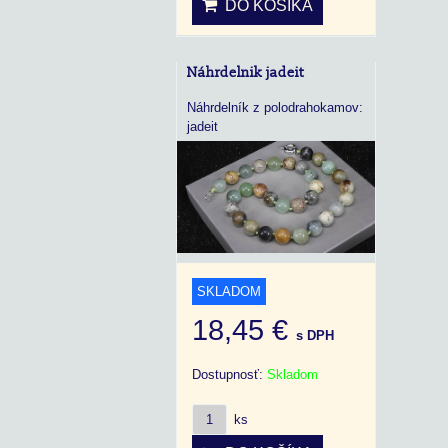
DO KOŠÍKA
Náhrdelnik jadeit
Náhrdelník z polodrahokamov:
jadeit
SKLADOM
18,45 €
s DPH
Dostupnosť:
Skladom
ks