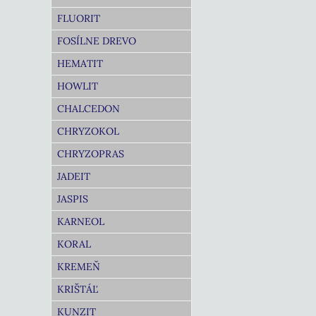
FLUORIT
FOSÍLNE DREVO
HEMATIT
HOWLIT
CHALCEDON
CHRYZOKOL
CHRYZOPRAS
JADEIT
JASPIS
KARNEOL
KORAL
KREMEŇ
KRIŠTÁĽ
KUNZIT