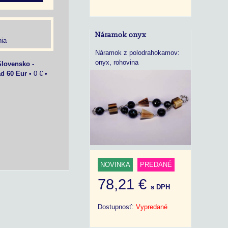
Náramok onyx
ia
Náramok z polodrahokamov:
onyx, rohovina
Slovensko -
ad 60 Eur
•
0 €
•
NOVINKA
PREDANÉ
78,21 €
s DPH
Dostupnosť:
Vypredané