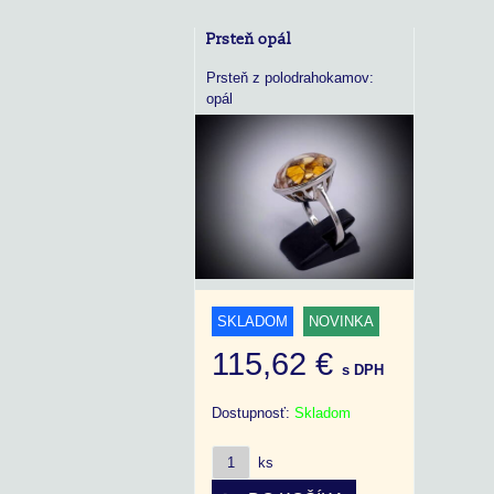
Prsteň opál
Prsteň z polodrahokamov:
opál
SKLADOM
NOVINKA
115,62 €
s DPH
Dostupnosť:
Skladom
ks