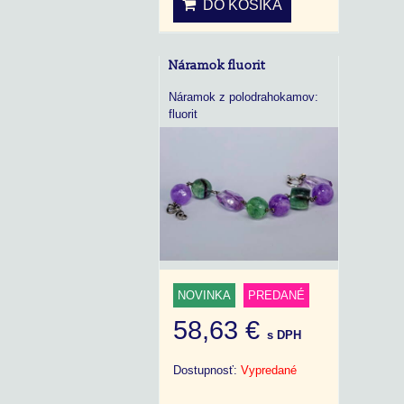
DO KOŠÍKA
Náramok fluorit
Náramok z polodrahokamov:
fluorit
NOVINKA
PREDANÉ
58,63 €
s DPH
Dostupnosť:
Vypredané