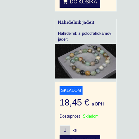
DO KOŠÍKA
Náhrdelnik jadeit
Náhrdelník z polodrahokamov:
jadeit
SKLADOM
18,45 €
s DPH
Dostupnosť:
Skladom
ks