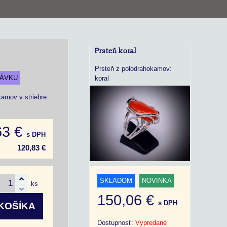
Prsteň koral
Prsteň z polodrahokamov:
NÁVKU
koral
amov v striebre:
63 €
s DPH
120,83 €
SKLADOM
NOVINKA
ks
150,06 €
s DPH
KOŠÍKA
Dostupnosť:
Vypredané