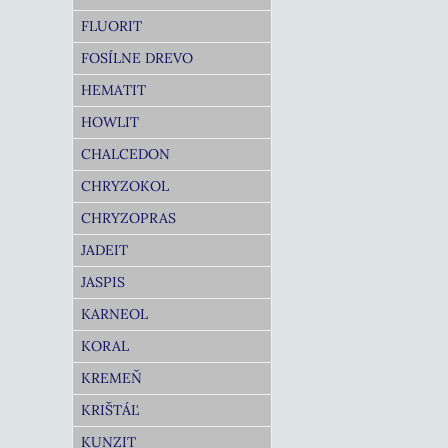
FLUORIT
FOSÍLNE DREVO
HEMATIT
HOWLIT
CHALCEDON
CHRYZOKOL
CHRYZOPRAS
JADEIT
JASPIS
KARNEOL
KORAL
KREMEŇ
KRIŠTÁĽ
KUNZIT