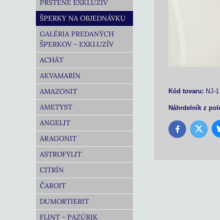
PRSTENE EXKLUZÍV
ŠPERKY NA OBJEDNÁVKU
GALÉRIA PREDANÝCH
ŠPERKOV - EXKLUZÍV
ACHÁT
AKVAMARÍN
AMAZONIT
Kód tovaru:
NJ-1
AMETYST
Náhrdelník z pol
ANGELIT
Twitter
Facebook
ARAGONIT
ASTROFYLIT
CITRÍN
ČAROIT
DUMORTIERIT
FLINT - PAZÚRIK