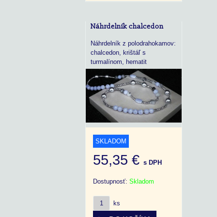
Náhrdelník chalcedon
Náhrdelník z polodrahokamov:
chalcedon, krištáľ s
turmalínom, hematit
SKLADOM
55,35 €
s DPH
Dostupnosť:
Skladom
ks