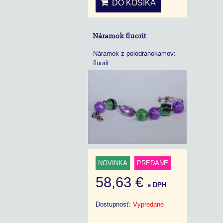
DO KOŠÍKA
Náramok fluorit
Náramok z polodrahokamov:
fluorit
NOVINKA
PREDANÉ
58,63 €
s DPH
Dostupnosť:
Vypredané