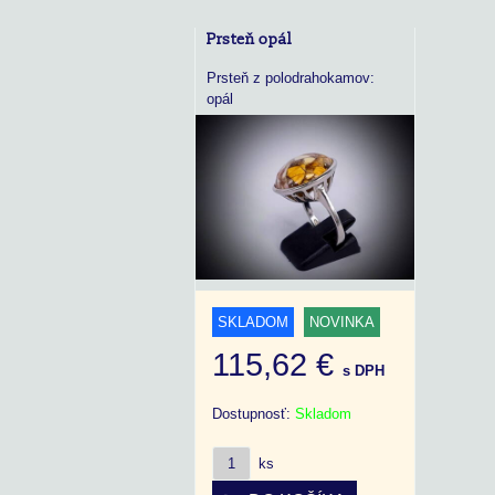
Prsteň opál
Prsteň z polodrahokamov:
opál
SKLADOM
NOVINKA
115,62 €
s DPH
Dostupnosť:
Skladom
ks