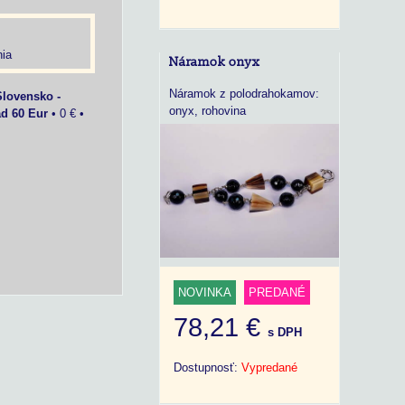
ia
Náramok onyx
Náramok z polodrahokamov:
Slovensko -
onyx, rohovina
ad 60 Eur
•
0 €
•
NOVINKA
PREDANÉ
78,21 €
s DPH
Dostupnosť:
Vypredané