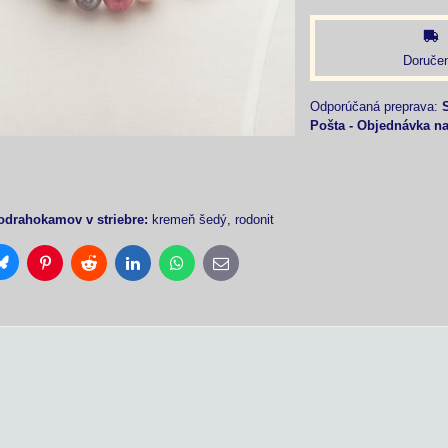
Doručen
Pošta - Objednávka n
odrahokamov v striebre:
kremeň šedý, rodonit
Bluesky
Pinterest
Reddit
LinkedIn
WhatsApp
E-
mail