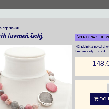
a objednávku
ík kremeň šedý
ŠPERKY NA OBJED
Náhrdelník z polodrahok
kremeň šedý, rodonit
148,
DO 