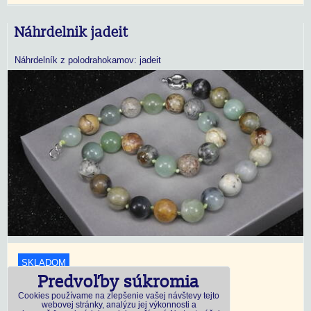
Náhrdelnik jadeit
Náhrdelník z polodrahokamov: jadeit
SKLADOM
Predvoľby súkromia
18,45 €
s DPH
Cookies používame na zlepšenie vašej návštevy tejto
webovej stránky, analýzu jej výkonnosti a