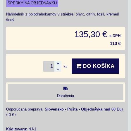
ŠPERKY NA OBJEDNÁVKU
Náhrdelník z polodrahokamov v striebre: onyx, citrín, fosil, kremeň
šedý
135,30 €
s DPH
110 €
DO KOŠÍKA
ks
Doručenia
Slovensko - Pošta - Objednávka nad 60 Eur
•
0 €
•
Kód tovaru:
NJ-1