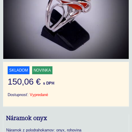
SKLADOM
NOVINKA
150,06 €
s DPH
Dostupnosť:
Vypredané
Náramok onyx
Náramok z polodrahokamov: onyx, rohovina