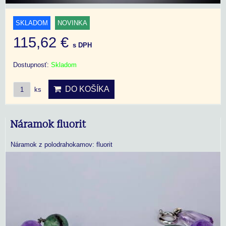
SKLADOM
NOVINKA
115,62 €
s DPH
Dostupnosť:
Skladom
DO KOŠÍKA
ks
Náramok fluorit
Náramok z polodrahokamov: fluorit