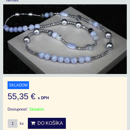
hematit
SKLADOM
55,35 €
s DPH
Dostupnosť:
Skladom
DO KOŠÍKA
ks