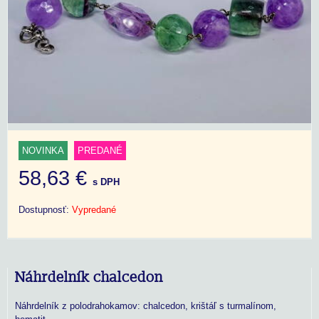
NOVINKA
PREDANÉ
58,63 €
s DPH
Dostupnosť:
Vypredané
Náhrdelník chalcedon
Náhrdelník z polodrahokamov: chalcedon, krištáľ s turmalínom,