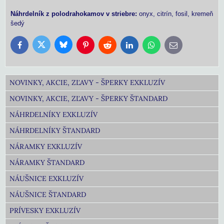
Náhrdelník z polodrahokamov v striebre:
onyx, citrín, fosil, kremeň
šedý
Bluesky
Twitter
Facebook
Pinterest
Reddit
LinkedIn
WhatsApp
E-
mail
NOVINKY, AKCIE, ZĽAVY - ŠPERKY EXKLUZÍV
NOVINKY, AKCIE, ZĽAVY - ŠPERKY ŠTANDARD
NÁHRDELNÍKY EXKLUZÍV
NÁHRDELNÍKY ŠTANDARD
NÁRAMKY EXKLUZÍV
NÁRAMKY ŠTANDARD
NÁUŠNICE EXKLUZÍV
NÁUŠNICE ŠTANDARD
PRÍVESKY EXKLUZÍV