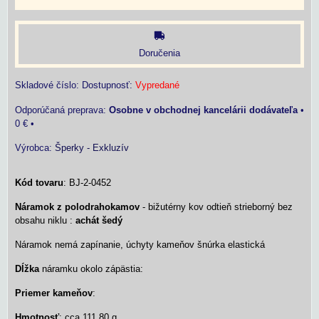
Doručenia
Skladové číslo:
Dostupnosť:
Vypredané
Osobne v obchodnej kancelárii dodávateľa
•
0 €
•
Výrobca:
Šperky - Exkluzív
Kód tovaru
: BJ-2-0452
Náramok z polodrahokamov
- bižutérny kov odtieň strieborný bez
obsahu niklu :
achát šedý
Náramok nemá zapínanie, úchyty kameňov šnúrka elastická
Dĺžka
náramku okolo zápästia:
Priemer kameňov
:
Hmotnosť
: cca 111,80 g