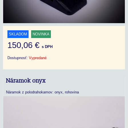
SKLADOM
NOVINKA
150,06 €
s DPH
Dostupnosť:
Vypredané
Náramok onyx
Náramok z polodrahokamov: onyx, rohovina