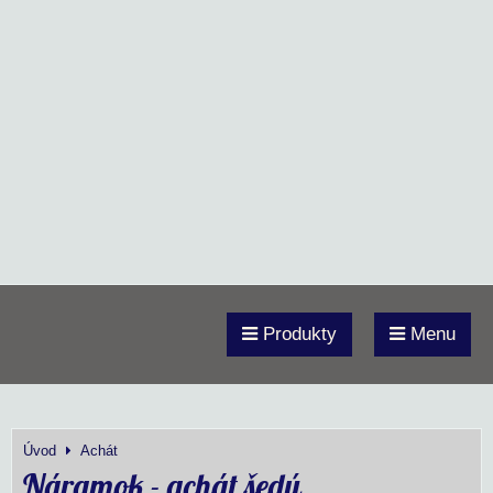
Produkty
Menu
Úvod
Achát
Náramok - achát šedý