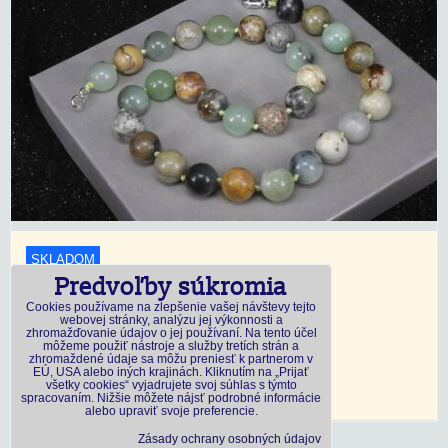
SKLADOM
Predvoľby súkromia
18,45 €
s DPH
Cookies používame na zlepšenie vašej návštevy tejto
webovej stránky, analýzu jej výkonnosti a
zhromažďovanie údajov o jej používaní. Na tento účel
Dostupnosť:
Skladom
môžeme použiť nástroje a služby tretích strán a
zhromaždené údaje sa môžu preniesť k partnerom v
EÚ, USA alebo iných krajinách. Kliknutím na „Prijať
všetky cookies“ vyjadrujete svoj súhlas s týmto
DO KOŠÍKA
ks
spracovaním. Nižšie môžete nájsť podrobné informácie
alebo upraviť svoje preferencie.
Zásady ochrany osobných údajov