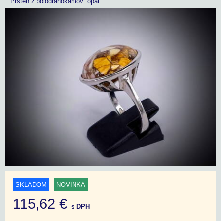
Prsteň z polodrahokamov: opál
SKLADOM
NOVINKA
115,62 €
s DPH