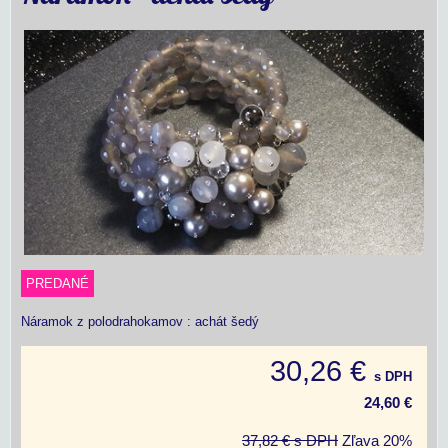
PREDANÉ
Náramok z polodrahokamov : achát šedý
30,26 €
s DPH
24,60 €
37,82 €
s DPH
Zľava
20%