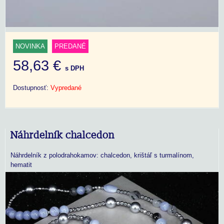
NOVINKA
PREDANÉ
58,63 €
s DPH
Dostupnosť:
Vypredané
Náhrdelník chalcedon
Náhrdelník z polodrahokamov: chalcedon, krištáľ s turmalínom,
hematit