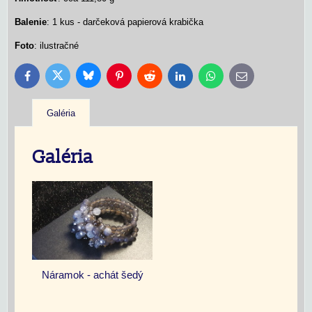
Balenie
: 1 kus - darčeková papierová krabička
Foto
: ilustračné
Bluesky
Twitter
Facebook
Pinterest
Reddit
LinkedIn
WhatsApp
E-
mail
Galéria
Galéria
Náramok - achát šedý