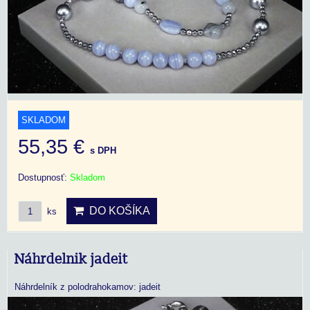
SKLADOM
55,35 €
s DPH
Dostupnosť:
Skladom
DO KOŠÍKA
ks
Náhrdelnik jadeit
Náhrdelník z polodrahokamov: jadeit