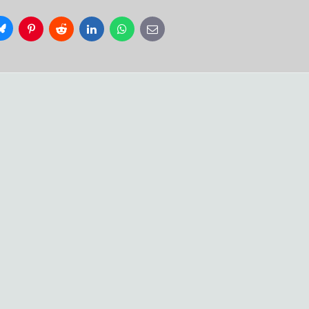
Bluesky
Pinterest
Reddit
LinkedIn
WhatsApp
E-
mail