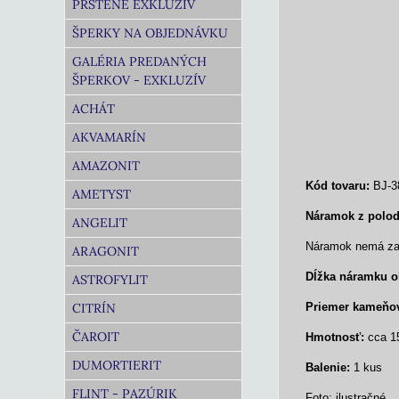
PRSTENE EXKLUZÍV
ŠPERKY NA OBJEDNÁVKU
GALÉRIA PREDANÝCH
ŠPERKOV - EXKLUZÍV
ACHÁT
AKVAMARÍN
AMAZONIT
Kód tovaru:
BJ-3
AMETYST
Náramok z polo
ANGELIT
Náramok nemá zap
ARAGONIT
Dĺžka náramku ok
ASTROFYLIT
CITRÍN
Priemer kameňo
ČAROIT
Hmotnosť:
cca 1
DUMORTIERIT
Balenie:
1 kus
FLINT - PAZÚRIK
Foto: ilustračné