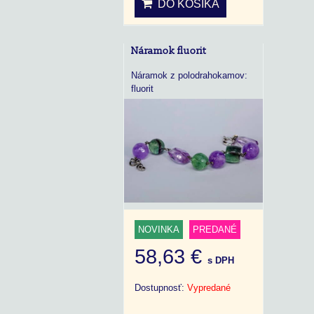
DO KOŠÍKA
Náramok fluorit
Náramok z polodrahokamov:
fluorit
NOVINKA
PREDANÉ
58,63 €
s DPH
Dostupnosť:
Vypredané