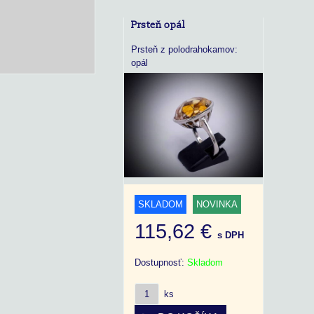
Prsteň opál
Prsteň z polodrahokamov:
opál
SKLADOM
NOVINKA
115,62 €
s DPH
Dostupnosť:
Skladom
ks