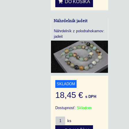
DO KOŠÍKA
Náhrdelnik jadeit
Náhrdelník z polodrahokamov:
jadeit
SKLADOM
18,45 €
s DPH
Dostupnosť:
Skladom
ks