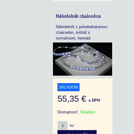
Náhrdelník chalcedon
Náhrdelník z polodrahokamov:
chalcedon, krištáľ s
turmalínom, hematit
SKLADOM
55,35 €
s DPH
Dostupnosť:
Skladom
ks