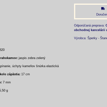
Doručen
obchodnej kancelárii 
Výrobca:
Šperky - Štan
820
drahokamov:
jaspis zebra zelený
ínanie, úchyty kameňov šnúrka elastická
olo zápästia:
17 cm
v:
7 mm
5,50 g