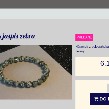
jaspis zebra
PREDANÉ
Náramok z polodrahoka
zelený
6,
DO 