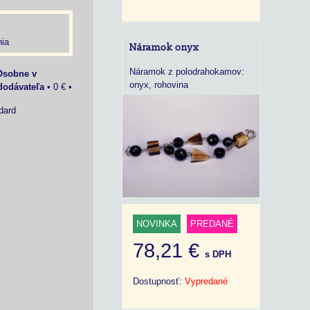
ia
Náramok onyx
Náramok z polodrahokamov:
Osobne v
onyx, rohovina
dodávateľa
•
0 €
•
dard
NOVINKA
PREDANÉ
78,21 €
s DPH
Dostupnosť:
Vypredané