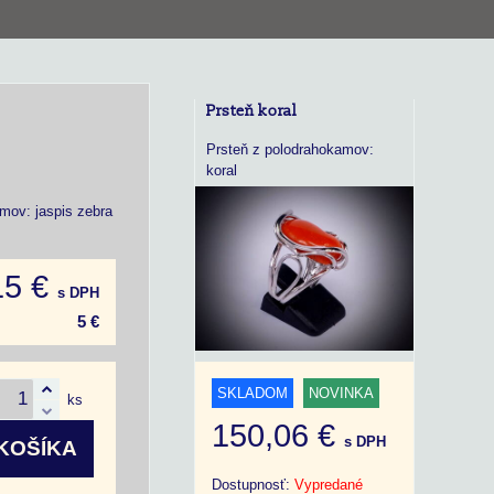
Prsteň koral
Prsteň z polodrahokamov:
koral
mov: jaspis zebra
15 €
s DPH
5 €
SKLADOM
NOVINKA
ks
150,06 €
s DPH
KOŠÍKA
Dostupnosť:
Vypredané