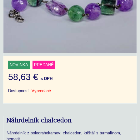
NOVINKA
PREDANÉ
58,63 €
s DPH
Dostupnosť:
Vypredané
Náhrdelník chalcedon
Náhrdelník z polodrahokamov: chalcedon, krištáľ s turmalínom,
hematit