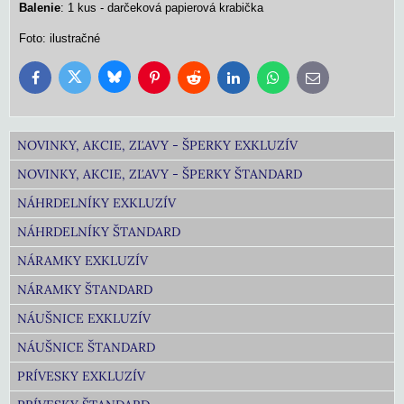
Balenie
: 1 kus - darčeková papierová krabička
Foto: ilustračné
Bluesky
Twitter
Facebook
Pinterest
Reddit
LinkedIn
WhatsApp
E-
mail
NOVINKY, AKCIE, ZĽAVY - ŠPERKY EXKLUZÍV
NOVINKY, AKCIE, ZĽAVY - ŠPERKY ŠTANDARD
NÁHRDELNÍKY EXKLUZÍV
NÁHRDELNÍKY ŠTANDARD
NÁRAMKY EXKLUZÍV
NÁRAMKY ŠTANDARD
NÁUŠNICE EXKLUZÍV
NÁUŠNICE ŠTANDARD
PRÍVESKY EXKLUZÍV