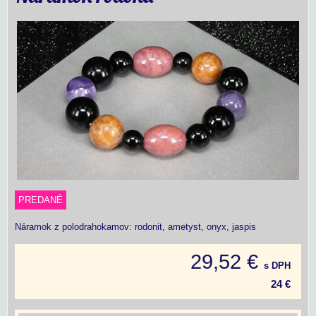
PREDANÉ
Náramok z polodrahokamov: rodonit, ametyst, onyx, jaspis
29,52 €
s DPH
24 €