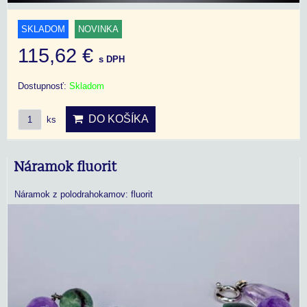
SKLADOM
NOVINKA
115,62 €
s DPH
Dostupnosť:
Skladom
DO KOŠÍKA
ks
Náramok fluorit
Náramok z polodrahokamov: fluorit