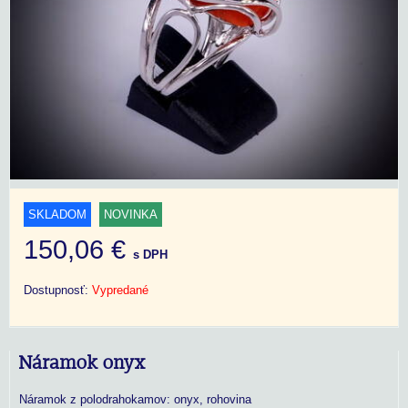
SKLADOM
NOVINKA
150,06 €
s DPH
Dostupnosť:
Vypredané
Náramok onyx
Náramok z polodrahokamov: onyx, rohovina