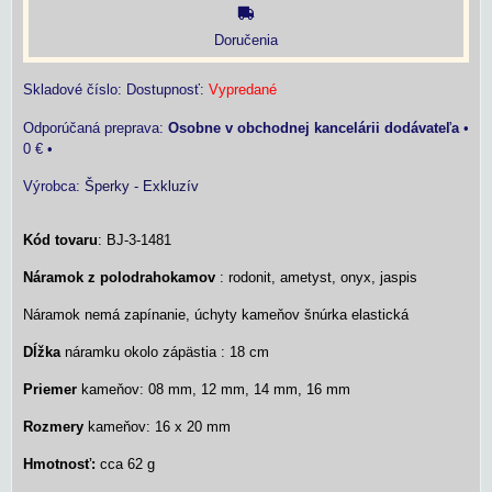
Doručenia
Skladové číslo:
Dostupnosť:
Vypredané
Osobne v obchodnej kancelárii dodávateľa
•
0 €
•
Výrobca:
Šperky - Exkluzív
Kód tovaru
: BJ-3-1481
Náramok z polodrahokamov
: rodonit, ametyst, onyx, jaspis
Náramok nemá zapínanie, úchyty kameňov šnúrka elastická
Dĺžka
náramku okolo zápästia : 18 cm
Priemer
kameňov: 08 mm, 12 mm, 14 mm, 16 mm
Rozmery
kameňov: 16 x 20 mm
Hmotnosť:
cca 62 g