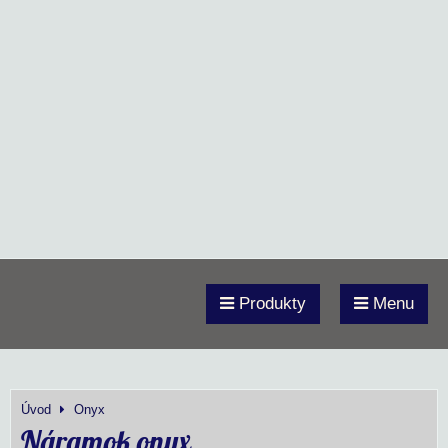
Produkty
Menu
Úvod
Onyx
Náramok onyx