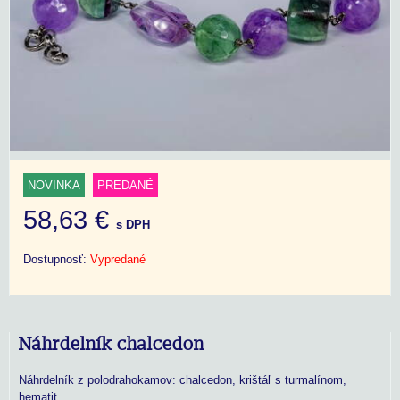
NOVINKA
PREDANÉ
58,63 €
s DPH
Dostupnosť:
Vypredané
Náhrdelník chalcedon
Náhrdelník z polodrahokamov: chalcedon, krištáľ s turmalínom,
hematit