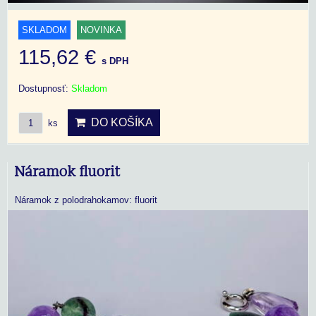
SKLADOM
NOVINKA
115,62 €
s DPH
Dostupnosť:
Skladom
DO KOŠÍKA
ks
Náramok fluorit
Náramok z polodrahokamov: fluorit