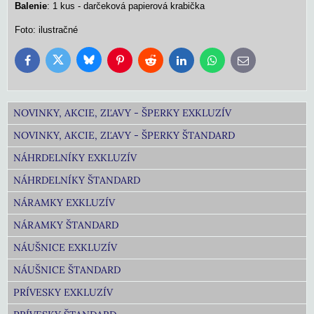
Balenie
: 1 kus - darčeková papierová krabička
Foto: ilustračné
Bluesky
Twitter
Facebook
Pinterest
Reddit
LinkedIn
WhatsApp
E-
mail
NOVINKY, AKCIE, ZĽAVY - ŠPERKY EXKLUZÍV
NOVINKY, AKCIE, ZĽAVY - ŠPERKY ŠTANDARD
NÁHRDELNÍKY EXKLUZÍV
NÁHRDELNÍKY ŠTANDARD
NÁRAMKY EXKLUZÍV
NÁRAMKY ŠTANDARD
NÁUŠNICE EXKLUZÍV
NÁUŠNICE ŠTANDARD
PRÍVESKY EXKLUZÍV