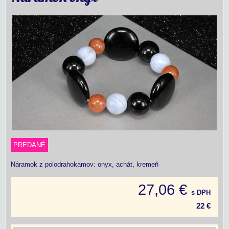
PREDANÉ
Náramok z polodrahokamov: onyx, achát, kremeň
27,06 €
s DPH
22 €