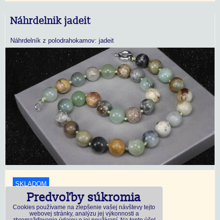
Náhrdelnik jadeit
Náhrdelník z polodrahokamov: jadeit
SKLADOM
Predvoľby súkromia
18,45 €
s DPH
Cookies používame na zlepšenie vašej návštevy tejto
webovej stránky, analýzu jej výkonnosti a