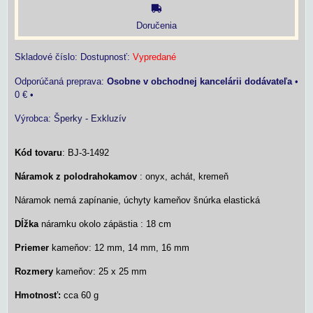
Doručenia
Skladové číslo:
Dostupnosť:
Vypredané
Osobne v obchodnej kancelárii dodávateľa
•
0 €
•
Výrobca:
Šperky - Exkluzív
Kód tovaru
: BJ-3-1492
Náramok z polodrahokamov
: onyx, achát, kremeň
Náramok nemá zapínanie, úchyty kameňov šnúrka elastická
Dĺžka
náramku okolo zápästia : 18 cm
Priemer
kameňov: 12 mm, 14 mm, 16 mm
Rozmery
kameňov: 25 x 25 mm
Hmotnosť:
cca 60 g