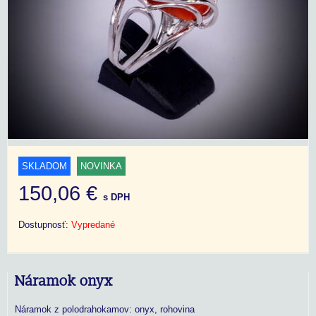
SKLADOM
NOVINKA
150,06 €
s DPH
Dostupnosť:
Vypredané
Náramok onyx
Náramok z polodrahokamov: onyx, rohovina