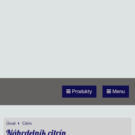
Produkty
Menu
Úvod
Citrín
Náhrdelník citrín