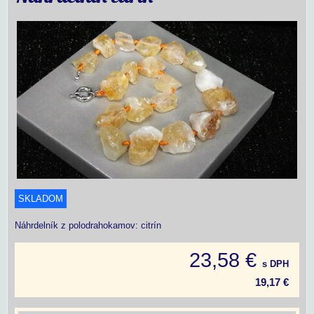
SKLADOM
Náhrdelník z polodrahokamov: citrín
23,58 €
s DPH
19,17 €