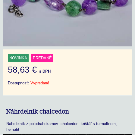
NOVINKA
PREDANÉ
58,63 €
s DPH
Dostupnosť:
Vypredané
Náhrdelník chalcedon
Náhrdelník z polodrahokamov: chalcedon, krištáľ s turmalínom,
hematit