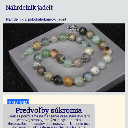
Náhrdelnik jadeit
Náhrdelník z polodrahokamov: jadeit
SKLADOM
Predvoľby súkromia
18,45 €
s DPH
Cookies používame na zlepšenie vašej návštevy tejto
webovej stránky, analýzu jej výkonnosti a
zhromažďovanie údajov o jej používaní. Na tento účel
Dostupnosť:
Skladom
môžeme použiť nástroje a služby tretích strán a