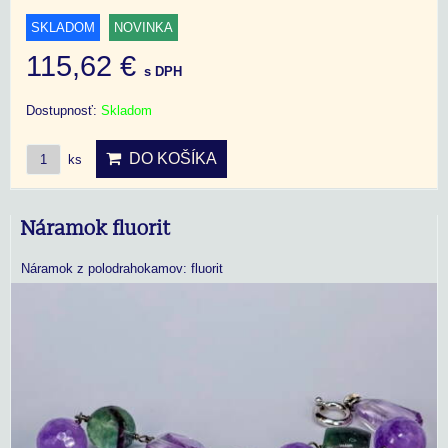
SKLADOM
NOVINKA
115,62 €
s DPH
Dostupnosť:
Skladom
DO KOŠÍKA
ks
Náramok fluorit
Náramok z polodrahokamov: fluorit