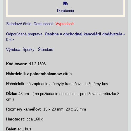
Doručenia
Skladové číslo:
Dostupnosť:
Vypredané
Osobne v obchodnej kancelárii dodávateľa
•
0 €
•
Výrobca:
Šperky - Štandard
Kód tovaru:
NJ-2-1503
Náhrdelník z polodrahokamov:
citrín
Náhrdelník má zapínanie a úchyty kameňov - bižutérny kov
Dĺžka:
48 cm - ( na požiadanie doplnenie - predlžovacia retiazka 8
cm )
Rozmery kameňov:
15 x 20 mm, 20 x 25 mm
Hmotnosť:
cca 160 g
Balenie:
1 kus