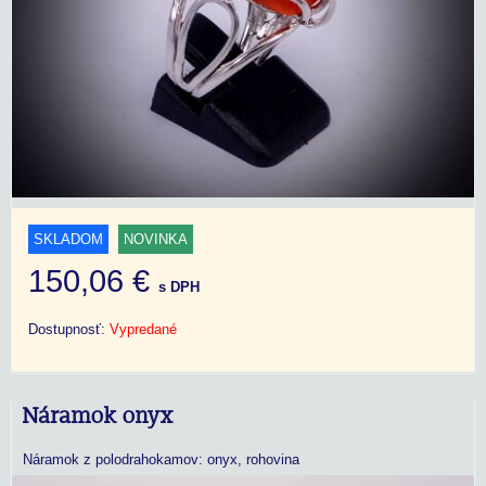
SKLADOM
NOVINKA
150,06 €
s DPH
Dostupnosť:
Vypredané
Náramok onyx
Náramok z polodrahokamov: onyx, rohovina