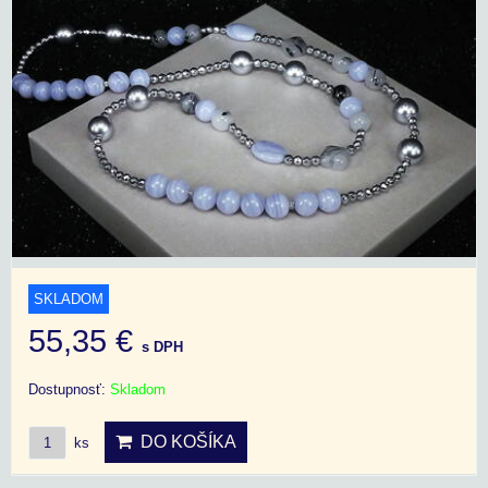
SKLADOM
55,35 €
s DPH
Dostupnosť:
Skladom
DO KOŠÍKA
ks