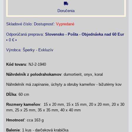
Doručenia
Skladové číslo:
Dostupnosť:
Vypredané
Slovensko - Pošta - Objednávka nad 60 Eur
•
0 €
•
Výrobca:
Šperky - Exkluzív
Kód tovaru
: NJ-2-1940
Náhrdelník z polodrahokamov
: dumortierit, onyx, koral
Náhrdelník má zapínanie, úchyty a obruby kameňov - bižutérny kov
Dĺžka
: 60 cm
Rozmery
kameňov
: 15 x 20 mm, 15 x 15 mm, 20 x 20 mm, 20 x 30
mm, 25 x 25 mm, 35 x 35 mm, 40 x 40 mm
Hmotnosť
: cca 163 g
Balenie
: 1 kus - darčeková krabička