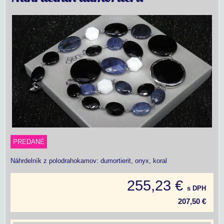
PREDANÉ
Náhrdelník z polodrahokamov: dumortierit, onyx, koral
255,23 €
s DPH
207,50 €