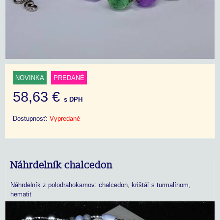
NOVINKA
PREDANÉ
58,63 €
s DPH
Dostupnosť:
Vypredané
Náhrdelník chalcedon
Náhrdelník z polodrahokamov: chalcedon, krištáľ s turmalínom,
hematit