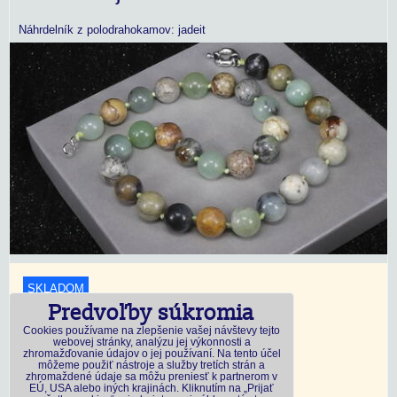
Náhrdelník z polodrahokamov: jadeit
SKLADOM
Predvoľby súkromia
18,45 €
s DPH
Cookies používame na zlepšenie vašej návštevy tejto
webovej stránky, analýzu jej výkonnosti a
zhromažďovanie údajov o jej používaní. Na tento účel
Dostupnosť:
Skladom
môžeme použiť nástroje a služby tretích strán a
zhromaždené údaje sa môžu preniesť k partnerom v
EÚ, USA alebo iných krajinách. Kliknutím na „Prijať