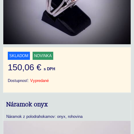
SKLADOM
NOVINKA
150,06 €
s DPH
Dostupnosť:
Vypredané
Náramok onyx
Náramok z polodrahokamov: onyx, rohovina