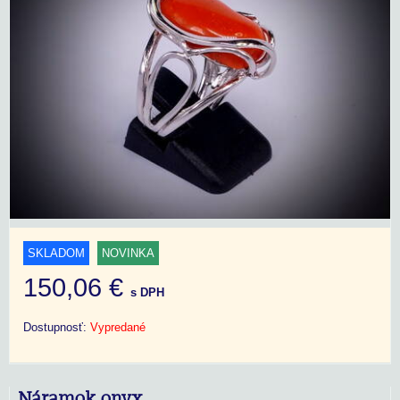
SKLADOM
NOVINKA
150,06 €
s DPH
Dostupnosť:
Vypredané
Náramok onyx