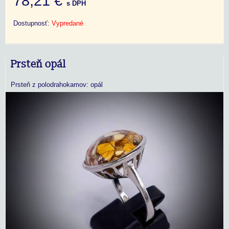
78,21 €
s DPH
Dostupnosť:
Vypredané
Prsteň opál
Prsteň z polodrahokamov: opál