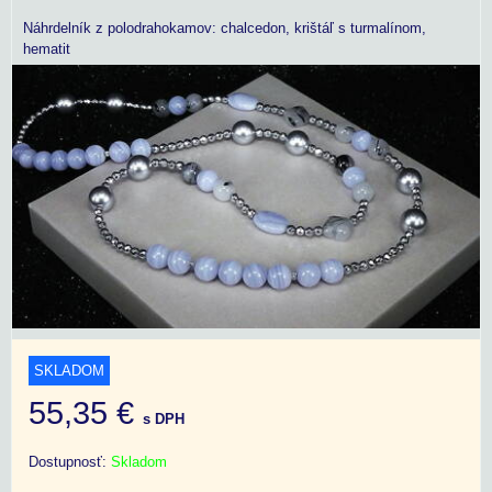
Náhrdelník z polodrahokamov: chalcedon, krištáľ s turmalínom,
hematit
SKLADOM
55,35 €
s DPH
Dostupnosť:
Skladom