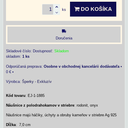
DO KOŠÍKA
ks
Doručenia
Skladové číslo:
Dostupnosť:
Skladom
skladom:
1
ks
Osobne v obchodnej kancelárii dodávateľa
•
0 €
•
Výrobca:
Šperky - Exkluzív
Kód tovaru
: EJ-1-1885
Náušnice z polodrahokamov v striebre
: rodonit, onyx
Náušnice majú háčiky, úchyty a obruby kameňov v striebre Ag 925
Dĺžka
: 7,0 cm