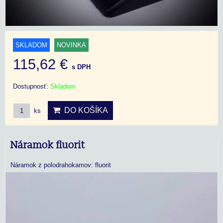
SKLADOM
NOVINKA
115,62 €
s DPH
Dostupnosť:
Skladom
DO KOŠÍKA
ks
Náramok fluorit
Náramok z polodrahokamov: fluorit