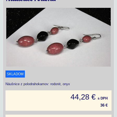
SKLADOM
Náušnice z polodrahokamov: rodonit, onyx
44,28 €
s DPH
36 €