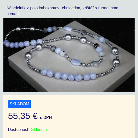
Náhrdelník z polodrahokamov: chalcedon, krištáľ s turmalínom,
hematit
SKLADOM
55,35 €
s DPH
Dostupnosť:
Skladom