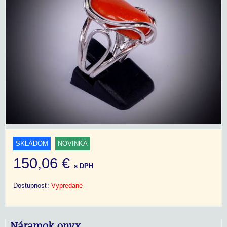
SKLADOM
NOVINKA
150,06 €
s DPH
Dostupnosť:
Vypredané
Náramok onyx