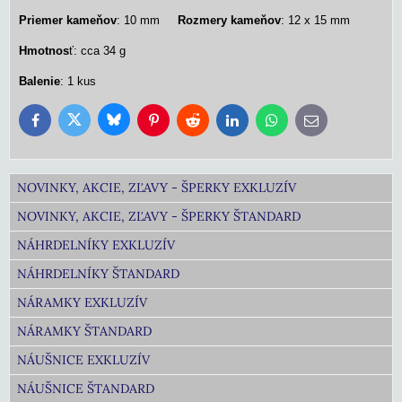
Priemer kameňov
: 10 mm
Rozmery kameňov
: 12 x 15 mm
Hmotnos
ť: cca 34 g
Balenie
: 1 kus
Bluesky
Twitter
Facebook
Pinterest
Reddit
LinkedIn
WhatsApp
E-
mail
NOVINKY, AKCIE, ZĽAVY - ŠPERKY EXKLUZÍV
NOVINKY, AKCIE, ZĽAVY - ŠPERKY ŠTANDARD
NÁHRDELNÍKY EXKLUZÍV
NÁHRDELNÍKY ŠTANDARD
NÁRAMKY EXKLUZÍV
NÁRAMKY ŠTANDARD
NÁUŠNICE EXKLUZÍV
NÁUŠNICE ŠTANDARD