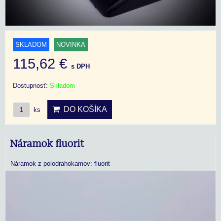
SKLADOM
NOVINKA
115,62 €
s DPH
Dostupnosť:
Skladom
DO KOŠÍKA
ks
Náramok fluorit
Náramok z polodrahokamov: fluorit