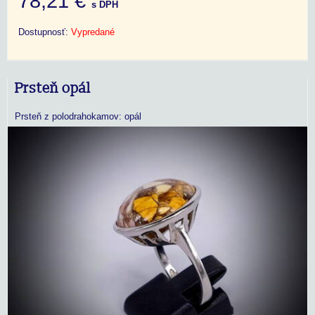
78,21 €
s DPH
Dostupnosť:
Vypredané
Prsteň opál
Prsteň z polodrahokamov: opál