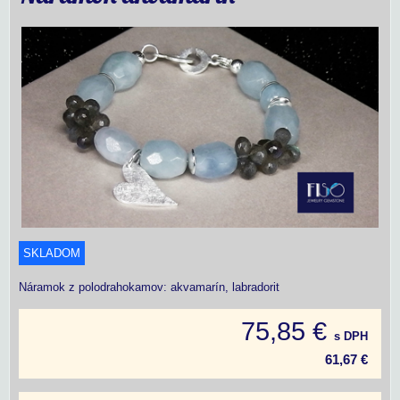
SKLADOM
Náramok z polodrahokamov: akvamarín, labradorit
75,85 €
s DPH
61,67 €