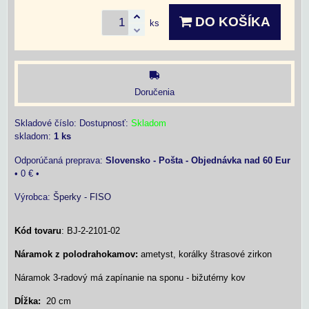
DO KOŠÍKA
ks
Doručenia
Skladové číslo:
Dostupnosť:
Skladom
skladom:
1
ks
Slovensko - Pošta - Objednávka nad 60 Eur
•
0 €
•
Výrobca:
Šperky - FISO
Kód tovaru
: BJ-2-2101-02
Náramok z polodrahokamov:
ametyst, korálky štrasové zirkon
Náramok 3-radový má zapínanie na sponu - bižutérny kov
Dĺžka:
20 cm