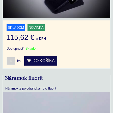
SKLADOM
NOVINKA
115,62 €
s DPH
Dostupnosť:
Skladom
DO KOŠÍKA
ks
Náramok fluorit
Náramok z polodrahokamov: fluorit