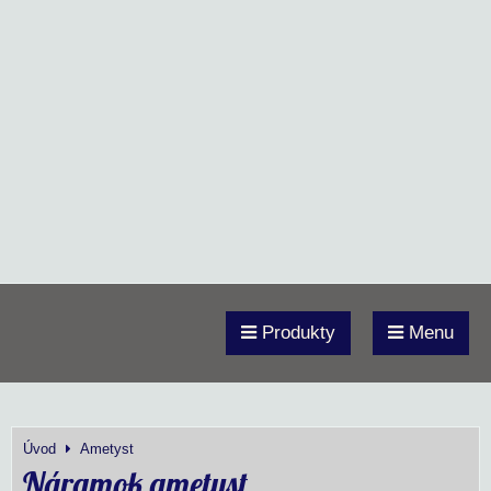
Produkty
Menu
Úvod
Ametyst
Náramok ametyst