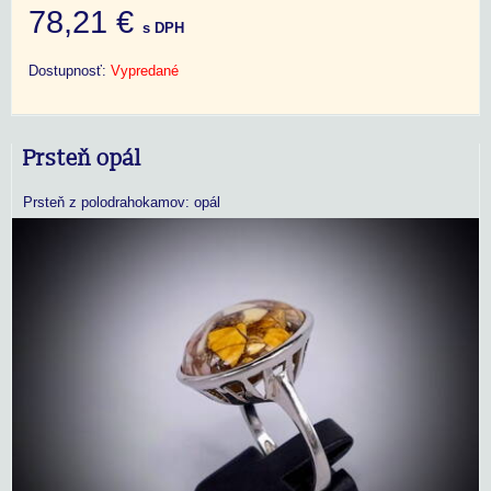
78,21 €
s DPH
Dostupnosť:
Vypredané
Prsteň opál
Prsteň z polodrahokamov: opál