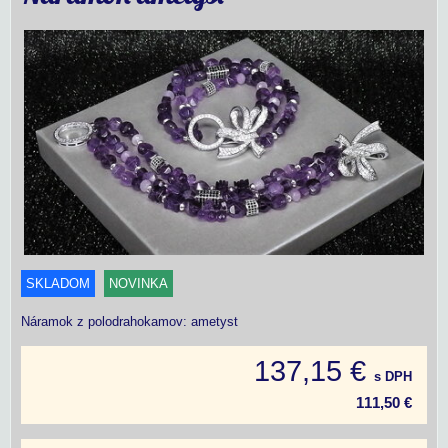
SKLADOM
NOVINKA
Náramok z polodrahokamov: ametyst
137,15 €
s DPH
111,50 €