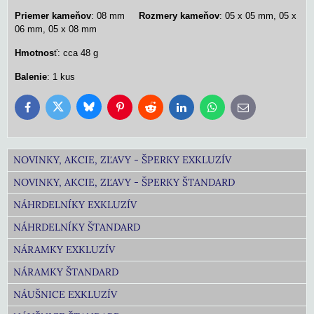
Priemer kameňov
: 08 mm
Rozmery kameňov
: 05 x 05 mm, 05 x
06 mm, 05 x 08 mm
Hmotnos
ť: cca 48 g
Balenie
: 1 kus
Bluesky
Twitter
Facebook
Pinterest
Reddit
LinkedIn
WhatsApp
E-
mail
NOVINKY, AKCIE, ZĽAVY - ŠPERKY EXKLUZÍV
NOVINKY, AKCIE, ZĽAVY - ŠPERKY ŠTANDARD
NÁHRDELNÍKY EXKLUZÍV
NÁHRDELNÍKY ŠTANDARD
NÁRAMKY EXKLUZÍV
NÁRAMKY ŠTANDARD
NÁUŠNICE EXKLUZÍV