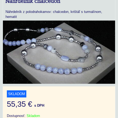
Náhrdelník chalcedon
Náhrdelník z polodrahokamov: chalcedon, krištáľ s turmalínom,
hematit
SKLADOM
55,35 €
s DPH
Dostupnosť:
Skladom