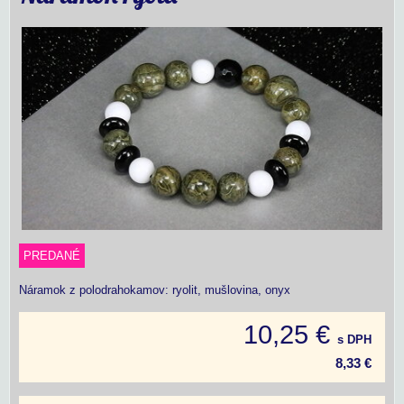
PREDANÉ
Náramok z polodrahokamov: ryolit, mušlovina, onyx
10,25 €
s DPH
8,33 €