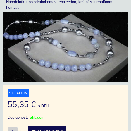
Náhrdelník z polodrahokamov: chalcedon, krištáľ s turmalínom,
hematit
SKLADOM
55,35 €
s DPH
Dostupnosť:
Skladom