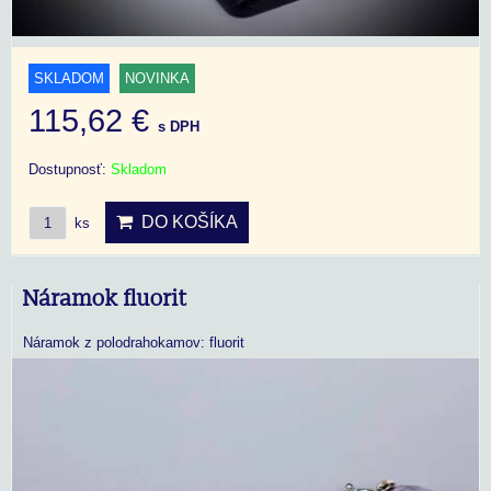
SKLADOM
NOVINKA
115,62 €
s DPH
Dostupnosť:
Skladom
DO KOŠÍKA
ks
Náramok fluorit
Náramok z polodrahokamov: fluorit