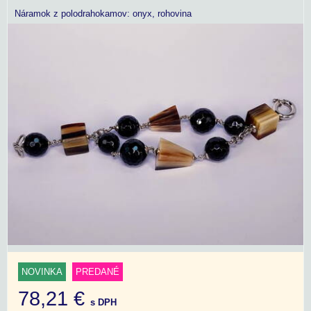
Náramok z polodrahokamov: onyx, rohovina
NOVINKA
PREDANÉ
78,21 €
s DPH