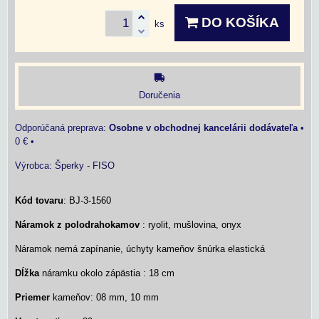
DO KOŠÍKA
ks
Doručenia
Osobne v obchodnej kancelárii dodávateľa
•
0 €
•
Výrobca:
Šperky - FISO
Kód tovaru
: BJ-3-1560
Náramok z polodrahokamov
: ryolit, mušlovina, onyx
Náramok nemá zapínanie, úchyty kameňov šnúrka elastická
Dĺžka
náramku okolo zápästia : 18 cm
Priemer
kameňov: 08 mm, 10 mm