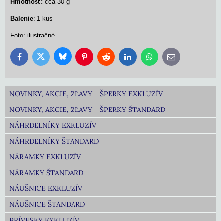
Hmotnosť:
cca 30 g
Balenie
: 1 kus
Foto: ilustračné
Bluesky
Twitter
Facebook
Pinterest
Reddit
LinkedIn
WhatsApp
E-
mail
NOVINKY, AKCIE, ZĽAVY - ŠPERKY EXKLUZÍV
NOVINKY, AKCIE, ZĽAVY - ŠPERKY ŠTANDARD
NÁHRDELNÍKY EXKLUZÍV
NÁHRDELNÍKY ŠTANDARD
NÁRAMKY EXKLUZÍV
NÁRAMKY ŠTANDARD
NÁUŠNICE EXKLUZÍV
NÁUŠNICE ŠTANDARD
PRÍVESKY EXKLUZÍV