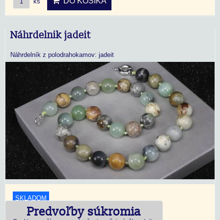
DO KOŠÍKA
ks
Náhrdelnik jadeit
Náhrdelník z polodrahokamov: jadeit
SKLADOM
Predvoľby súkromia
18,45 €
s DPH